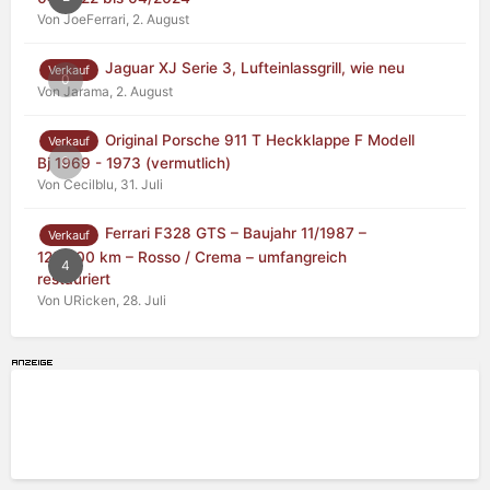
Von JoeFerrari,
2. August
Jaguar XJ Serie 3, Lufteinlassgrill, wie neu
Verkauf
0
Von Jarama,
2. August
Original Porsche 911 T Heckklappe F Modell
Verkauf
0
Bj 1969 - 1973 (vermutlich)
Von Cecilblu,
31. Juli
Ferrari F328 GTS – Baujahr 11/1987 –
Verkauf
125.000 km – Rosso / Crema – umfangreich
4
restauriert
Von URicken,
28. Juli