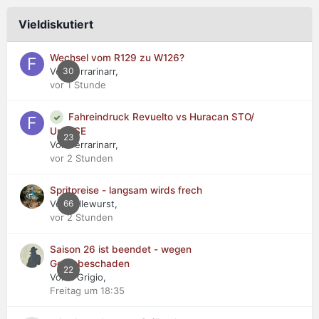
Vieldiskutiert
Wechsel vom R129 zu W126?
Von Ferrarinarr,
30
vor 1 Stunde
Fahreindruck Revuelto vs Huracan STO/
Urus SE
23
Von Ferrarinarr,
vor 2 Stunden
Spritpreise - langsam wirds frech
Von tollewurst,
66
vor 2 Stunden
Saison 26 ist beendet - wegen
Getriebeschaden
22
Von Il Grigio,
Freitag um 18:35