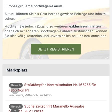
Europas großem
Sportwagen-Forum
.
Aktuell können Sie als Gast bereits gewisse Beiträge und Inhalte
sehen.
Möchten Sie jedoch Zugang zu weiteren
exklusiven Inhalten
oder sich mit anderen Sportwagen-Fahrern austauschen, können
Sie sich völlig kostenlos und unverbindlich bei uns neu anmelden.
JETZT REGISTRIEREN
Marktplatz
Stoßdämpfer-Kontrollschalter Nr. 165255 für
Gesuch
0
F355 Non F1
Von Lowdi,
Mittwoch um 14:05
Suche Zeitschrift Maranello Ausgabe
Gesuch
2
04/2022 bis 04/2024