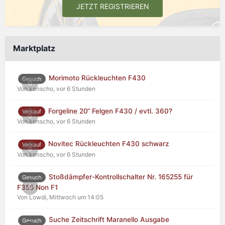
JETZT REGISTRIEREN
Marktplatz
Morimoto Rückleuchten F430
Gesuch
0
Von kenscho,
vor 6 Stunden
Forgeline 20“ Felgen F430 / evtl. 360?
Verkauf
0
Von kenscho,
vor 6 Stunden
Novitec Rückleuchten F430 schwarz
Verkauf
0
Von kenscho,
vor 6 Stunden
Stoßdämpfer-Kontrollschalter Nr. 165255 für
Gesuch
0
F355 Non F1
Von Lowdi,
Mittwoch um 14:05
Suche Zeitschrift Maranello Ausgabe
Gesuch