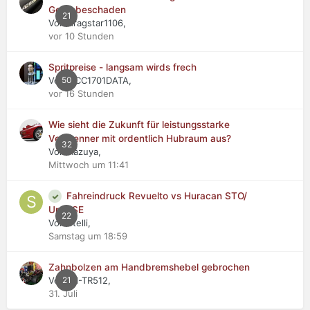
Getriebeschaden
21
Von dragstar1106,
vor 10 Stunden
Spritpreise - langsam wirds frech
Von NCC1701DATA,
50
vor 16 Stunden
Wie sieht die Zukunft für leistungsstarke
Verbrenner mit ordentlich Hubraum aus?
32
Von Kazuya,
Mittwoch um 11:41
Fahreindruck Revuelto vs Huracan STO/
Urus SE
22
Von stelli,
Samstag um 18:59
Zahnbolzen am Handbremshebel gebrochen
Von WI-TR512,
21
31. Juli