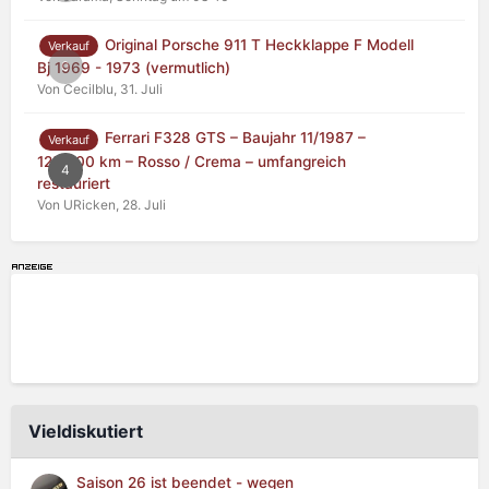
Original Porsche 911 T Heckklappe F Modell
Verkauf
0
Bj 1969 - 1973 (vermutlich)
Von Cecilblu,
31. Juli
Ferrari F328 GTS – Baujahr 11/1987 –
Verkauf
125.000 km – Rosso / Crema – umfangreich
4
restauriert
Von URicken,
28. Juli
Vieldiskutiert
Saison 26 ist beendet - wegen