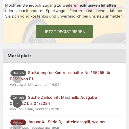
Möchten Sie jedoch Zugang zu weiteren
exklusiven Inhalten
oder sich mit anderen Sportwagen-Fahrern austauschen, können
Sie sich völlig kostenlos und unverbindlich bei uns neu anmelden.
JETZT REGISTRIEREN
Marktplatz
Stoßdämpfer-Kontrollschalter Nr. 165255 für
Gesuch
0
F355 Non F1
Von Lowdi,
Mittwoch um 14:05
Suche Zeitschrift Maranello Ausgabe
Gesuch
2
04/2022 bis 04/2024
Von JoeFerrari,
Sonntag um 20:11
Jaguar XJ Serie 3, Lufteinlassgrill, wie neu
Verkauf
0
Von Jarama,
Sonntag um 08:46