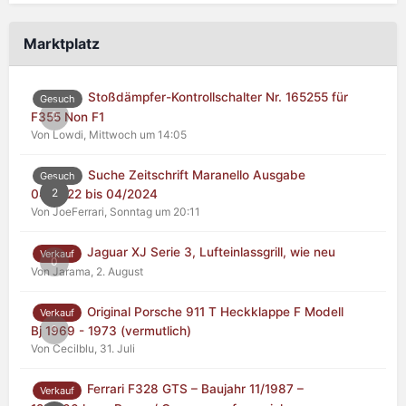
Marktplatz
Stoßdämpfer-Kontrollschalter Nr. 165255 für
Gesuch
0
F355 Non F1
Von Lowdi,
Mittwoch um 14:05
Suche Zeitschrift Maranello Ausgabe
Gesuch
2
04/2022 bis 04/2024
Von JoeFerrari,
Sonntag um 20:11
Jaguar XJ Serie 3, Lufteinlassgrill, wie neu
Verkauf
0
Von Jarama,
2. August
Original Porsche 911 T Heckklappe F Modell
Verkauf
0
Bj 1969 - 1973 (vermutlich)
Von Cecilblu,
31. Juli
Ferrari F328 GTS – Baujahr 11/1987 –
Verkauf