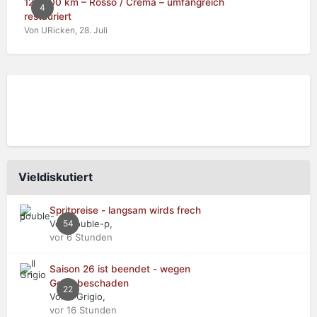
125.000 km – Rosso / Crema – umfangreich
4
restauriert
Von URicken,
28. Juli
Vieldiskutiert
Spritpreise - langsam wirds frech
Von double-p,
54
vor 6 Stunden
Saison 26 ist beendet - wegen
Getriebeschaden
22
Von Il Grigio,
vor 16 Stunden