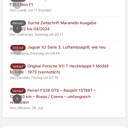
0
F355 Non F1
Von Lowdi,
vor 11 Stunden
Suche Zeitschrift Maranello Ausgabe
Gesuch
1
04/2022 bis 04/2024
Von JoeFerrari,
Sonntag um 20:11
Jaguar XJ Serie 3, Lufteinlassgrill, wie neu
Verkauf
0
Von Jarama,
Sonntag um 08:46
Original Porsche 911 T Heckklappe F Modell
Verkauf
0
Bj 1969 - 1973 (vermutlich)
Von Cecilblu,
Freitag um 07:18
Ferrari F328 GTS – Baujahr 11/1987 –
Verkauf
125.000 km – Rosso / Crema – umfangreich
3
restauriert
Von URicken,
28. Juli