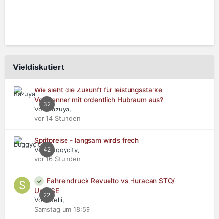
Vieldiskutiert
Wie sieht die Zukunft für leistungsstarke
Verbrenner mit ordentlich Hubraum aus?
32
Von Kazuya,
vor 14 Stunden
Spritpreise - langsam wirds frech
Von buggycity,
42
vor 16 Stunden
Fahreindruck Revuelto vs Huracan STO/
Urus SE
22
Von stelli,
Samstag um 18:59