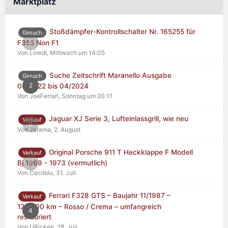
Marktplatz
Stoßdämpfer-Kontrollschalter Nr. 165255 für
Gesuch
0
F355 Non F1
Von Lowdi,
Mittwoch um 14:05
Suche Zeitschrift Maranello Ausgabe
Gesuch
2
04/2022 bis 04/2024
Von JoeFerrari,
Sonntag um 20:11
Jaguar XJ Serie 3, Lufteinlassgrill, wie neu
Verkauf
0
Von Jarama,
2. August
Original Porsche 911 T Heckklappe F Modell
Verkauf
0
Bj 1969 - 1973 (vermutlich)
Von Cecilblu,
31. Juli
Ferrari F328 GTS – Baujahr 11/1987 –
Verkauf
125.000 km – Rosso / Crema – umfangreich
4
restauriert
Von URicken,
28. Juli