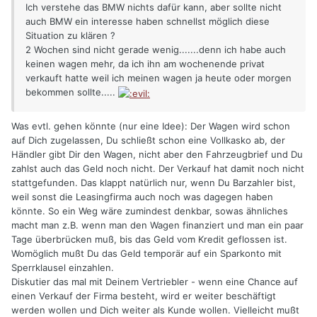
Ich verstehe das BMW nichts dafür kann, aber sollte nicht
auch BMW ein interesse haben schnellst möglich diese
Situation zu klären ?
2 Wochen sind nicht gerade wenig.......denn ich habe auch
keinen wagen mehr, da ich ihn am wochenende privat
verkauft hatte weil ich meinen wagen ja heute oder morgen
bekommen sollte.....
Was evtl. gehen könnte (nur eine Idee): Der Wagen wird schon
auf Dich zugelassen, Du schließt schon eine Vollkasko ab, der
Händler gibt Dir den Wagen, nicht aber den Fahrzeugbrief und Du
zahlst auch das Geld noch nicht. Der Verkauf hat damit noch nicht
stattgefunden. Das klappt natürlich nur, wenn Du Barzahler bist,
weil sonst die Leasingfirma auch noch was dagegen haben
könnte. So ein Weg wäre zumindest denkbar, sowas ähnliches
macht man z.B. wenn man den Wagen finanziert und man ein paar
Tage überbrücken muß, bis das Geld vom Kredit geflossen ist.
Womöglich mußt Du das Geld temporär auf ein Sparkonto mit
Sperrklausel einzahlen.
Diskutier das mal mit Deinem Vertriebler - wenn eine Chance auf
einen Verkauf der Firma besteht, wird er weiter beschäftigt
werden wollen und Dich weiter als Kunde wollen. Vielleicht mußt