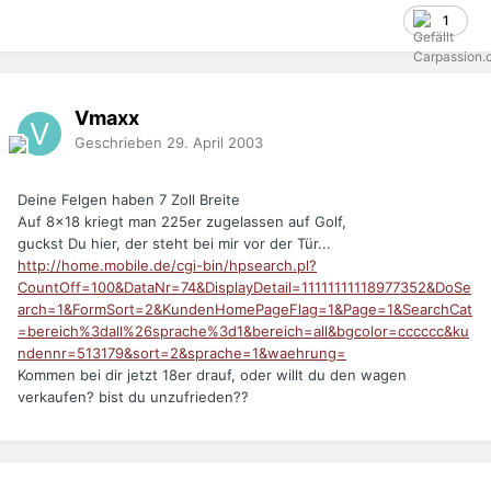
1
Vmaxx
Geschrieben
29. April 2003
Deine Felgen haben 7 Zoll Breite
Auf 8x18 kriegt man 225er zugelassen auf Golf,
guckst Du hier, der steht bei mir vor der Tür...
http://home.mobile.de/cgi-bin/hpsearch.pl?
CountOff=100&DataNr=74&DisplayDetail=11111111118977352&DoSe
arch=1&FormSort=2&KundenHomePageFlag=1&Page=1&SearchCat
=bereich%3dall%26sprache%3d1&bereich=all&bgcolor=cccccc&ku
ndennr=513179&sort=2&sprache=1&waehrung=
Kommen bei dir jetzt 18er drauf, oder willt du den wagen
verkaufen? bist du unzufrieden??