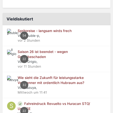
Vieldiskutiert
Spritpreise - langsam wirds frech
Von double-p,
54
vor 2 Stunden
Saison 26 ist beendet - wegen
Getriebeschaden
22
Von Il Grigio,
vor 11 Stunden
Wie sieht die Zukunft für leistungsstarke
Verbrenner mit ordentlich Hubraum aus?
32
Von Kazuya,
Mittwoch um 11:41
Fahreindruck Revuelto vs Huracan STO/
Urus SE
22