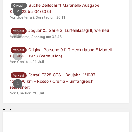
Suche Zeitschrift Maranello Ausgabe
Gesuch
2
04/2022 bis 04/2024
Von JoeFerrari,
Sonntag um 20:11
Jaguar XJ Serie 3, Lufteinlassgrill, wie neu
Verkauf
0
Von Jarama,
Sonntag um 08:46
Original Porsche 911 T Heckklappe F Modell
Verkauf
0
Bj 1969 - 1973 (vermutlich)
Von Cecilblu,
31. Juli
Ferrari F328 GTS – Baujahr 11/1987 –
Verkauf
125.000 km – Rosso / Crema – umfangreich
4
restauriert
Von URicken,
28. Juli