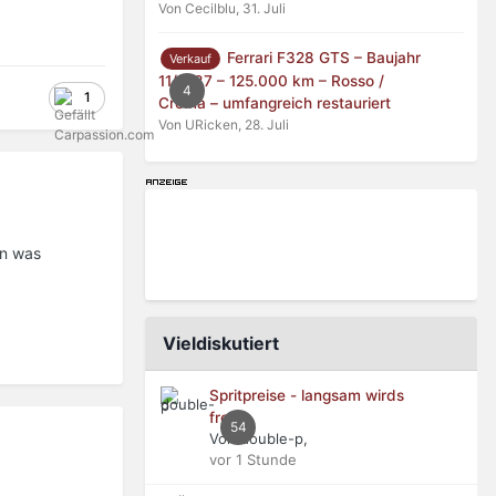
Von Cecilblu,
31. Juli
Ferrari F328 GTS – Baujahr
Verkauf
11/1987 – 125.000 km – Rosso /
4
1
Crema – umfangreich restauriert
Von URicken,
28. Juli
en was
Vieldiskutiert
Spritpreise - langsam wirds
frech
54
Von double-p,
vor 1 Stunde