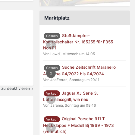
Marktplatz
Stoßdämpfer-
Gesuch
Kontrollschalter Nr. 165255 für F355
0
Non F1
Von Lowdi,
Mittwoch um 14:05
Suche Zeitschrift Maranello
Gesuch
2
Ausgabe 04/2022 bis 04/2024
Von JoeFerrari,
Sonntag um 20:11
zu deaktivieren »
Jaguar XJ Serie 3,
Verkauf
0
Lufteinlassgrill, wie neu
Von Jarama,
Sonntag um 08:46
Original Porsche 911 T
Verkauf
Heckklappe F Modell Bj 1969 - 1973
0
(vermutlich)