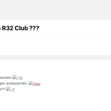
n R32 Club ???
 machen!
ngen austauschen.
st??