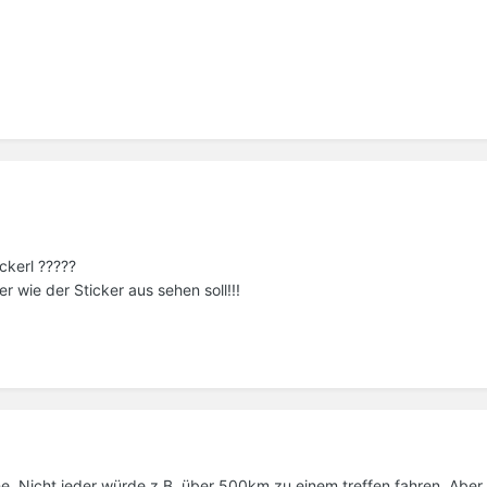
ckerl ?????
 wie der Sticker aus sehen soll!!!
che. Nicht jeder würde z.B. über 500km zu einem treffen fahren. Aber 