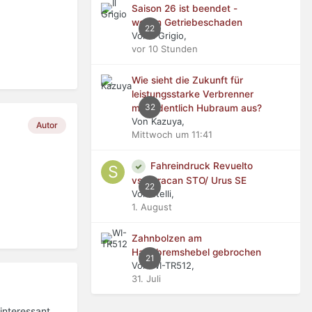
Saison 26 ist beendet -
wegen Getriebeschaden
22
Von Il Grigio,
vor 10 Stunden
Wie sieht die Zukunft für
leistungsstarke Verbrenner
32
mit ordentlich Hubraum aus?
Von Kazuya,
Autor
Mittwoch um 11:41
Fahreindruck Revuelto
vs Huracan STO/ Urus SE
22
Von stelli,
1. August
Zahnbolzen am
Handbremshebel gebrochen
21
Von WI-TR512,
31. Juli
interessant