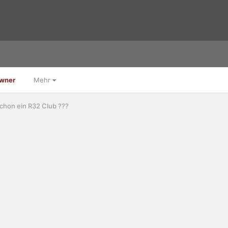
Owner
Mehr
schon ein R32 Club ???