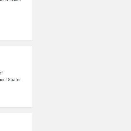
n?
en! Später,