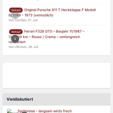
Original Porsche 911 T Heckklappe F Modell
Verkauf
0
Bj 1969 - 1973 (vermutlich)
Von Cecilblu,
31. Juli
Ferrari F328 GTS – Baujahr 11/1987 –
Verkauf
125.000 km – Rosso / Crema – umfangreich
4
restauriert
Von URicken,
28. Juli
Vieldiskutiert
Spritpreise - langsam wirds frech