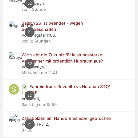
Von Kazuya,
52
vor 1 Stunde
Saison 26 ist beendet - wegen
Getriebeschaden
21
Von dragstar1106,
vor 18 Stunden
Wie sieht die Zukunft für leistungsstarke
Verbrenner mit ordentlich Hubraum aus?
32
Von Kazuya,
Mittwoch um 11:41
Fahreindruck Revuelto vs Huracan STO/
Urus SE
22
Von stelli,
Samstag um 18:59
Zahnbolzen am Handbremshebel gebrochen
Von WI-TR512,
21
31. Juli