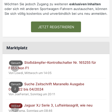
Möchten Sie jedoch Zugang zu weiteren
exklusiven Inhalten
oder sich mit anderen Sportwagen-Fahrern austauschen, können
Sie sich völlig kostenlos und unverbindlich bei uns neu anmelden.
JETZT REGISTRIEREN
Marktplatz
Stoßdämpfer-Kontrollschalter Nr. 165255 für
Gesuch
0
F355 Non F1
Von Lowdi,
Mittwoch um 14:05
Suche Zeitschrift Maranello Ausgabe
Gesuch
2
04/2022 bis 04/2024
Von JoeFerrari,
Sonntag um 20:11
Jaguar XJ Serie 3, Lufteinlassgrill, wie neu
Verkauf
0
Von Jarama,
Sonntag um 08:46