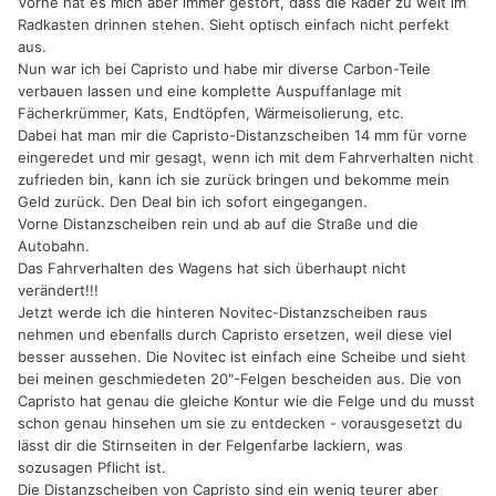
Vorne hat es mich aber immer gestört, dass die Räder zu weit im
Radkasten drinnen stehen. Sieht optisch einfach nicht perfekt
aus.
Nun war ich bei Capristo und habe mir diverse Carbon-Teile
verbauen lassen und eine komplette Auspuffanlage mit
Fächerkrümmer, Kats, Endtöpfen, Wärmeisolierung, etc.
Dabei hat man mir die Capristo-Distanzscheiben 14 mm für vorne
eingeredet und mir gesagt, wenn ich mit dem Fahrverhalten nicht
zufrieden bin, kann ich sie zurück bringen und bekomme mein
Geld zurück. Den Deal bin ich sofort eingegangen.
Vorne Distanzscheiben rein und ab auf die Straße und die
Autobahn.
Das Fahrverhalten des Wagens hat sich überhaupt nicht
verändert!!!
Jetzt werde ich die hinteren Novitec-Distanzscheiben raus
nehmen und ebenfalls durch Capristo ersetzen, weil diese viel
besser aussehen. Die Novitec ist einfach eine Scheibe und sieht
bei meinen geschmiedeten 20"-Felgen bescheiden aus. Die von
Capristo hat genau die gleiche Kontur wie die Felge und du musst
schon genau hinsehen um sie zu entdecken - vorausgesetzt du
lässt dir die Stirnseiten in der Felgenfarbe lackiern, was
sozusagen Pflicht ist.
Die Distanzscheiben von Capristo sind ein wenig teurer aber