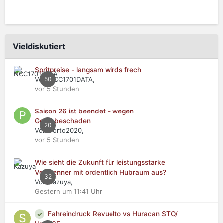
Vieldiskutiert
Spritpreise - langsam wirds frech
Von NCC1701DATA,
50
vor 5 Stunden
Saison 26 ist beendet - wegen
Getriebeschaden
20
Von Porto2020,
vor 5 Stunden
Wie sieht die Zukunft für leistungsstarke
Verbrenner mit ordentlich Hubraum aus?
32
Von Kazuya,
Gestern um 11:41 Uhr
Fahreindruck Revuelto vs Huracan STO/