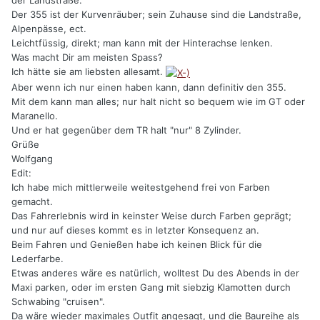
der Landstraße.
Der 355 ist der Kurvenräuber; sein Zuhause sind die Landstraße,
Alpenpässe, ect.
Leichtfüssig, direkt; man kann mit der Hinterachse lenken.
Was macht Dir am meisten Spass?
Ich hätte sie am liebsten allesamt.
Aber wenn ich nur einen haben kann, dann definitiv den 355.
Mit dem kann man alles; nur halt nicht so bequem wie im GT oder
Maranello.
Und er hat gegenüber dem TR halt "nur" 8 Zylinder.
Grüße
Wolfgang
Edit:
Ich habe mich mittlerweile weitestgehend frei von Farben
gemacht.
Das Fahrerlebnis wird in keinster Weise durch Farben geprägt;
und nur auf dieses kommt es in letzter Konsequenz an.
Beim Fahren und Genießen habe ich keinen Blick für die
Lederfarbe.
Etwas anderes wäre es natürlich, wolltest Du des Abends in der
Maxi parken, oder im ersten Gang mit siebzig Klamotten durch
Schwabing "cruisen".
Da wäre wieder maximales Outfit angesagt, und die Baureihe als