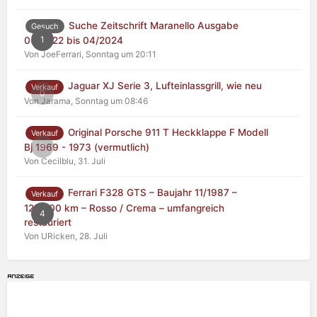
Suche Zeitschrift Maranello Ausgabe
Gesuch
1
04/2022 bis 04/2024
Von JoeFerrari,
Sonntag um 20:11
Jaguar XJ Serie 3, Lufteinlassgrill, wie neu
Verkauf
0
Von Jarama,
Sonntag um 08:46
Original Porsche 911 T Heckklappe F Modell
Verkauf
0
Bj 1969 - 1973 (vermutlich)
Von Cecilblu,
31. Juli
Ferrari F328 GTS – Baujahr 11/1987 –
Verkauf
125.000 km – Rosso / Crema – umfangreich
4
restauriert
Von URicken,
28. Juli