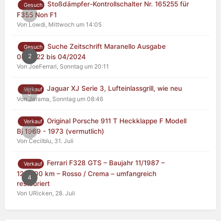
Stoßdämpfer-Kontrollschalter Nr. 165255 für
Gesuch
0
F355 Non F1
Von Lowdi,
Mittwoch um 14:05
Suche Zeitschrift Maranello Ausgabe
Gesuch
2
04/2022 bis 04/2024
Von JoeFerrari,
Sonntag um 20:11
Jaguar XJ Serie 3, Lufteinlassgrill, wie neu
Verkauf
0
Von Jarama,
Sonntag um 08:46
Original Porsche 911 T Heckklappe F Modell
Verkauf
0
Bj 1969 - 1973 (vermutlich)
Von Cecilblu,
31. Juli
Ferrari F328 GTS – Baujahr 11/1987 –
Verkauf
125.000 km – Rosso / Crema – umfangreich
4
restauriert
Von URicken,
28. Juli