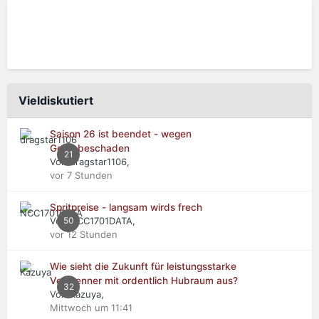
Vieldiskutiert
Saison 26 ist beendet - wegen
Getriebeschaden
21
Von dragstar1106,
vor 7 Stunden
Spritpreise - langsam wirds frech
Von NCC1701DATA,
50
vor 12 Stunden
Wie sieht die Zukunft für leistungsstarke
Verbrenner mit ordentlich Hubraum aus?
32
Von Kazuya,
Mittwoch um 11:41