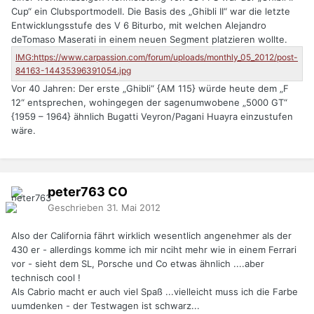
Cup“ ein Clubsportmodell. Die Basis des „Ghibli II“ war die letzte
Entwicklungsstufe des V 6 Biturbo, mit welchen Alejandro
deTomaso Maserati in einem neuen Segment platzieren wollte.
Vor 40 Jahren: Der erste „Ghibli“ {AM 115} würde heute dem „F
12“ entsprechen, wohingegen der sagenumwobene „5000 GT“
{1959 – 1964} ähnlich Bugatti Veyron/Pagani Huayra einzustufen
wäre.
peter763
CO
Geschrieben
31. Mai 2012
Also der California fährt wirklich wesentlich angenehmer als der
430 er - allerdings komme ich mir nciht mehr wie in einem Ferrari
vor - sieht dem SL, Porsche und Co etwas ähnlich ....aber
technisch cool !
Als Cabrio macht er auch viel Spaß ...vielleicht muss ich die Farbe
uumdenken - der Testwagen ist schwarz...