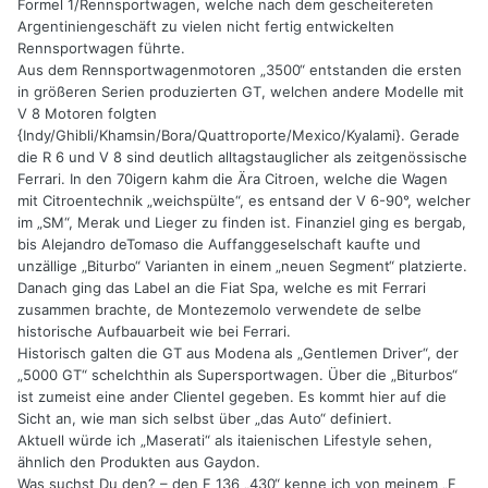
Formel 1/Rennsportwagen, welche nach dem gescheitereten
Argentiniengeschäft zu vielen nicht fertig entwickelten
Rennsportwagen führte.
Aus dem Rennsportwagenmotoren „3500“ entstanden die ersten
in größeren Serien produzierten GT, welchen andere Modelle mit
V 8 Motoren folgten
{Indy/Ghibli/Khamsin/Bora/Quattroporte/Mexico/Kyalami}. Gerade
die R 6 und V 8 sind deutlich alltagstauglicher als zeitgenössische
Ferrari. In den 70igern kahm die Ära Citroen, welche die Wagen
mit Citroentechnik „weichspülte“, es entsand der V 6-90°, welcher
im „SM“, Merak und Lieger zu finden ist. Finanziel ging es bergab,
bis Alejandro deTomaso die Auffanggeselschaft kaufte und
unzällige „Biturbo“ Varianten in einem „neuen Segment“ platzierte.
Danach ging das Label an die Fiat Spa, welche es mit Ferrari
zusammen brachte, de Montezemolo verwendete de selbe
historische Aufbauarbeit wie bei Ferrari.
Historisch galten die GT aus Modena als „Gentlemen Driver“, der
„5000 GT“ schelchthin als Supersportwagen. Über die „Biturbos“
ist zumeist eine ander Clientel gegeben. Es kommt hier auf die
Sicht an, wie man sich selbst über „das Auto“ definiert.
Aktuell würde ich „Maserati“ als itaienischen Lifestyle sehen,
ähnlich den Produkten aus Gaydon.
Was suchst Du den? – den F 136 „430“ kenne ich von meinem „F