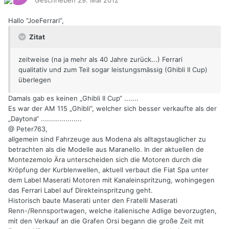
Geschrieben
29. Mai 2012
Hallo “JoeFerrari”,
Zitat
zeitweise (na ja mehr als 40 Jahre zurück...) Ferrari
qualitativ und zum Teil sogar leistungsmässig (Ghibli II Cup)
überlegen
Damals gab es keinen „Ghibli II Cup“ .......
Es war der AM 115 „Ghibli“, welcher sich besser verkaufte als der
„Daytona“ ....................
@ Peter763,
allgemein sind Fahrzeuge aus Modena als alltagstauglicher zu
betrachten als die Modelle aus Maranello. In der aktuellen de
Montezemolo Ära unterscheiden sich die Motoren durch die
Kröpfung der Kurblenwellen, aktuell verbaut die Fiat Spa unter
dem Label Maserati Motoren mit Kanaleinspritzung, wohingegen
das Ferrari Label auf Direkteinspritzung geht.
Historisch baute Maserati unter den Fratelli Maserati
Renn-/Rennsportwagen, welche italienische Adlige bevorzugten,
mit den Verkauf an die Grafen Orsi begann die große Zeit mit