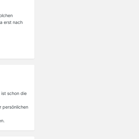
olchen
a erst nach
ist schon die
er persönlichen
en.