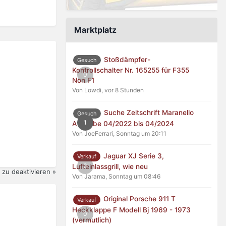
Marktplatz
Stoßdämpfer-
Gesuch
Kontrollschalter Nr. 165255 für F355
0
Non F1
Von Lowdi,
vor 8 Stunden
Suche Zeitschrift Maranello
Gesuch
1
Ausgabe 04/2022 bis 04/2024
Von JoeFerrari,
Sonntag um 20:11
Jaguar XJ Serie 3,
Verkauf
0
Lufteinlassgrill, wie neu
zu deaktivieren »
Von Jarama,
Sonntag um 08:46
Original Porsche 911 T
Verkauf
Heckklappe F Modell Bj 1969 - 1973
0
(vermutlich)