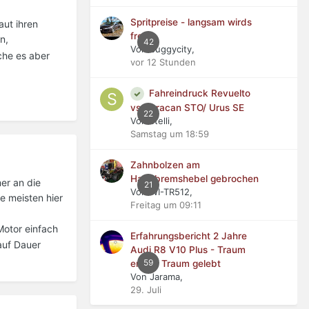
Spritpreise - langsam wirds
aut ihren
frech
n,
42
Von buggycity,
che es aber
vor 12 Stunden
Fahreindruck Revuelto
vs Huracan STO/ Urus SE
22
Von stelli,
Samstag um 18:59
Zahnbolzen am
Handbremshebel gebrochen
er an die
21
Von WI-TR512,
e meisten hier
Freitag um 09:11
Motor einfach
Erfahrungsbericht 2 Jahre
 auf Dauer
Audi R8 V10 Plus - Traum
59
erfüllt, Traum gelebt
Von Jarama,
29. Juli