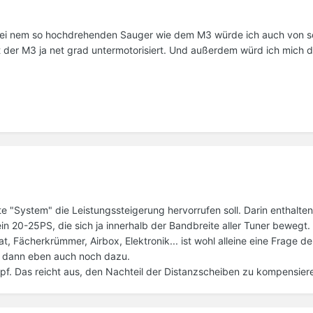
l bei nem so hochdrehenden Sauger wie dem M3 würde ich auch von s
der M3 ja net grad untermotorisiert. Und außerdem würd ich mich d
 "System" die Leistungssteigerung hervorrufen soll. Darin enthalten 
ein 20-25PS, die sich ja innerhalb der Bandbreite aller Tuner bewegt.
at, Fächerkrümmer, Airbox, Elektronik... ist wohl alleine eine Frage d
 dann eben auch noch dazu.
opf. Das reicht aus, den Nachteil der Distanzscheiben zu kompensier