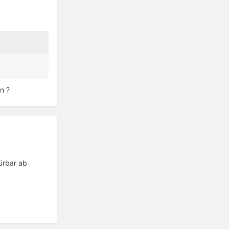
n ?
ürbar ab