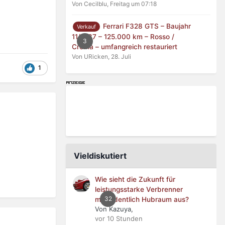
Von Cecilblu,
Freitag um 07:18
Ferrari F328 GTS – Baujahr
Verkauf
11/1987 – 125.000 km – Rosso /
3
Crema – umfangreich restauriert
Von URicken,
28. Juli
1
Vieldiskutiert
Wie sieht die Zukunft für
leistungsstarke Verbrenner
32
mit ordentlich Hubraum aus?
Von Kazuya,
vor 10 Stunden