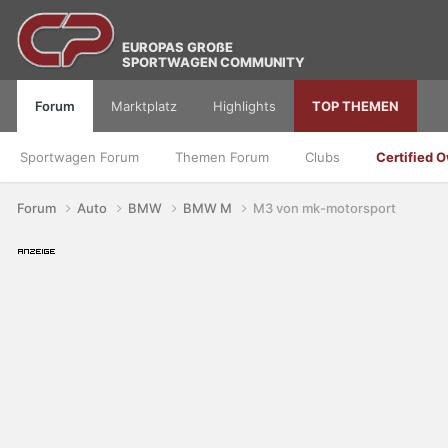
EUROPAS GROßE
SPORTWAGEN COMMUNITY
Forum
Marktplatz
Highlights
TOP THEMEN
Sportwagen Forum
Themen Forum
Clubs
Certified 
Forum
Auto
BMW
BMW M
M3 von mk-motorsport