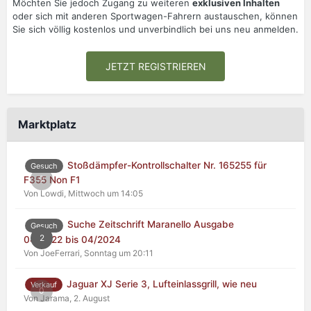
Möchten Sie jedoch Zugang zu weiteren
exklusiven Inhalten
oder sich mit anderen Sportwagen-Fahrern austauschen, können
Sie sich völlig kostenlos und unverbindlich bei uns neu anmelden.
JETZT REGISTRIEREN
Marktplatz
Stoßdämpfer-Kontrollschalter Nr. 165255 für
Gesuch
0
F355 Non F1
Von Lowdi,
Mittwoch um 14:05
Suche Zeitschrift Maranello Ausgabe
Gesuch
2
04/2022 bis 04/2024
Von JoeFerrari,
Sonntag um 20:11
Jaguar XJ Serie 3, Lufteinlassgrill, wie neu
Verkauf
0
Von Jarama,
2. August