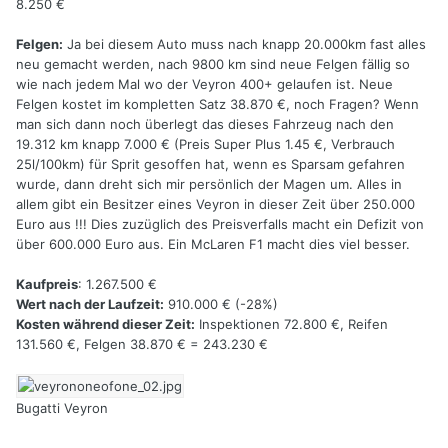
8.250 €
Felgen:
Ja bei diesem Auto muss nach knapp 20.000km fast alles
neu gemacht werden, nach 9800 km sind neue Felgen fällig so
wie nach jedem Mal wo der Veyron 400+ gelaufen ist. Neue
Felgen kostet im kompletten Satz 38.870 €, noch Fragen? Wenn
man sich dann noch überlegt das dieses Fahrzeug nach den
19.312 km knapp 7.000 € (Preis Super Plus 1.45 €, Verbrauch
25l/100km) für Sprit gesoffen hat, wenn es Sparsam gefahren
wurde, dann dreht sich mir persönlich der Magen um. Alles in
allem gibt ein Besitzer eines Veyron in dieser Zeit über 250.000
Euro aus !!! Dies zuzüglich des Preisverfalls macht ein Defizit von
über 600.000 Euro aus. Ein McLaren F1 macht dies viel besser.
Kaufpreis
: 1.267.500 €
Wert nach der Laufzeit:
910.000 € (-28%)
Kosten während dieser Zeit:
Inspektionen 72.800 €, Reifen
131.560 €, Felgen 38.870 € = 243.230 €
Bugatti Veyron