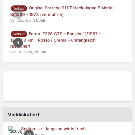
Original Porsche 911 T Heckklappe F Modell
Verkauf
0
Bj 1969 - 1973 (vermutlich)
Von Cecilblu,
31. Juli
Ferrari F328 GTS – Baujahr 11/1987 –
Verkauf
125.000 km – Rosso / Crema – umfangreich
4
restauriert
Von URicken,
28. Juli
Vieldiskutiert
Spritpreise - langsam wirds frech
Von Kazuya,
55