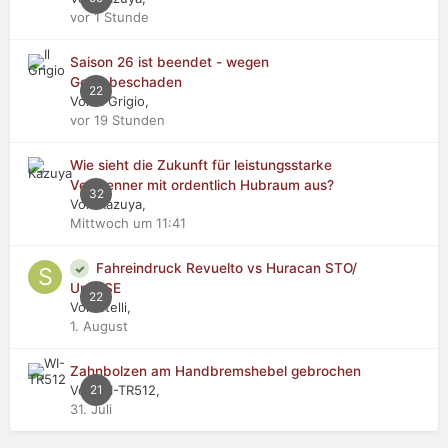
vor 1 Stunde
Saison 26 ist beendet - wegen
Getriebeschaden
22
Von Il Grigio,
vor 19 Stunden
Wie sieht die Zukunft für leistungsstarke
Verbrenner mit ordentlich Hubraum aus?
32
Von Kazuya,
Mittwoch um 11:41
Fahreindruck Revuelto vs Huracan STO/
Urus SE
22
Von stelli,
1. August
Zahnbolzen am Handbremshebel gebrochen
Von WI-TR512,
21
31. Juli