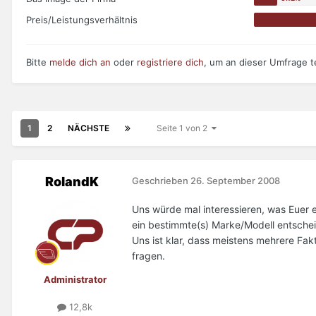
Preis/Leistungsverhältnis
Bitte
melde dich an
oder
registriere dich
, um an dieser Umfrage 
1
2
NÄCHSTE
Seite 1 von 2
RolandK
Geschrieben
26. September 2008
Uns würde mal interessieren, was Euer e
ein bestimmte(s) Marke/Modell entschei
Uns ist klar, dass meistens mehrere Fak
fragen.
Administrator
12,8k