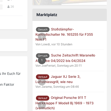
26
Marktplatz
Stoßdämpfer-
Gesuch
Kontrollschalter Nr. 165255 für F355
0
Non F1
Von Lowdi,
vor 10 Stunden
Suche Zeitschrift Maranello
Gesuch
1
Ausgabe 04/2022 bis 04/2024
Von JoeFerrari,
Sonntag um 20:11
 Ihr Euch für
Jaguar XJ Serie 3,
Verkauf
0
Lufteinlassgrill, wie neu
en Faktor
Von Jarama,
Sonntag um 08:46
Original Porsche 911 T
Verkauf
Heckklappe F Modell Bj 1969 - 1973
0
(vermutlich)