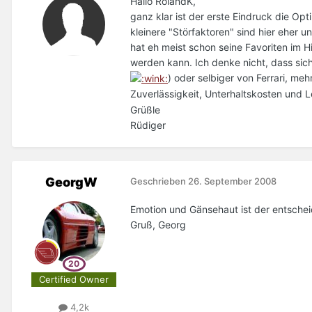
Hallo RolandK,
ganz klar ist der erste Eindruck die Op
kleinere "Störfaktoren" sind hier eher
hat eh meist schon seine Favoriten im H
werden kann. Ich denke nicht, dass sic
) oder selbiger von Ferrari, m
Zuverlässigkeit, Unterhaltskosten und 
Grüßle
Rüdiger
GeorgW
Geschrieben
26. September 2008
Emotion und Gänsehaut ist der entsche
Gruß, Georg
Certified Owner
4,2k