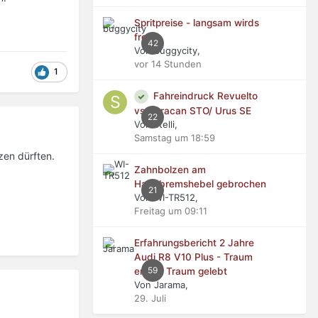
Spritpreise - langsam wirds
frech
42
Von buggycity,
vor 14 Stunden
1
Fahreindruck Revuelto
vs Huracan STO/ Urus SE
22
Von stelli,
Samstag um 18:59
zen dürften.
Zahnbolzen am
Handbremshebel gebrochen
21
Von WI-TR512,
Freitag um 09:11
Erfahrungsbericht 2 Jahre
Audi R8 V10 Plus - Traum
59
erfüllt, Traum gelebt
Von Jarama,
29. Juli