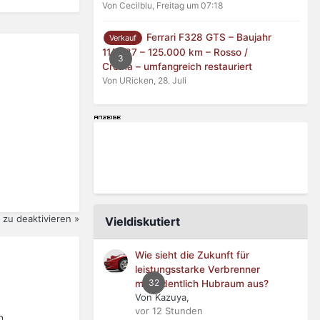
Von Cecilblu,
Freitag um 07:18
Ferrari F328 GTS – Baujahr
Verkauf
11/1987 – 125.000 km – Rosso /
3
Crema – umfangreich restauriert
Von URicken,
28. Juli
zu deaktivieren »
Vieldiskutiert
Wie sieht die Zukunft für
leistungsstarke Verbrenner
32
mit ordentlich Hubraum aus?
Von Kazuya,
vor 12 Stunden
n.