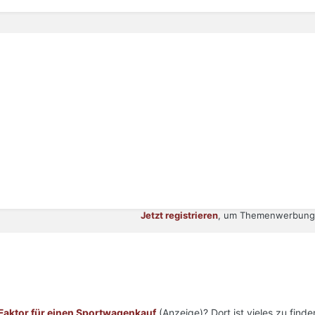
Jetzt registrieren
, um Themenwerbung 
Faktor für einen Sportwagenkauf
(Anzeige)? Dort ist vieles zu finde