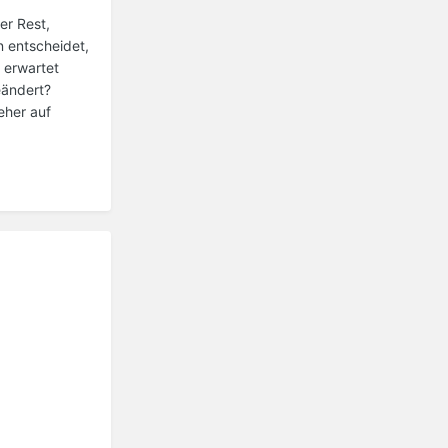
er Rest,
n entscheidet,
 erwartet
eändert?
eher auf