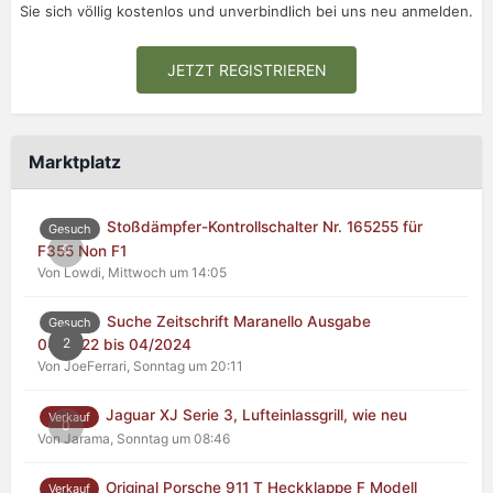
Sie sich völlig kostenlos und unverbindlich bei uns neu anmelden.
JETZT REGISTRIEREN
Marktplatz
Stoßdämpfer-Kontrollschalter Nr. 165255 für
Gesuch
0
F355 Non F1
Von Lowdi,
Mittwoch um 14:05
Suche Zeitschrift Maranello Ausgabe
Gesuch
2
04/2022 bis 04/2024
Von JoeFerrari,
Sonntag um 20:11
Jaguar XJ Serie 3, Lufteinlassgrill, wie neu
Verkauf
0
Von Jarama,
Sonntag um 08:46
Original Porsche 911 T Heckklappe F Modell
Verkauf