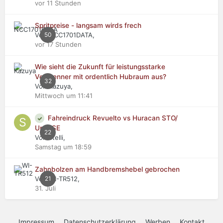
vor 11 Stunden
Spritpreise - langsam wirds frech
Von NCC1701DATA,
50
vor 17 Stunden
Wie sieht die Zukunft für leistungsstarke
Verbrenner mit ordentlich Hubraum aus?
32
Von Kazuya,
Mittwoch um 11:41
Fahreindruck Revuelto vs Huracan STO/
Urus SE
22
Von stelli,
Samstag um 18:59
Zahnbolzen am Handbremshebel gebrochen
Von WI-TR512,
21
31. Juli
Impressum
Datenschutzerklärung
Werben
Kontakt