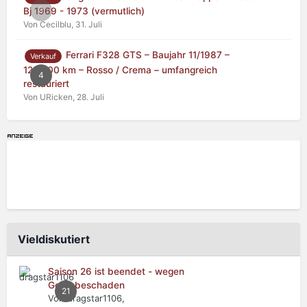
0
Bj 1969 - 1973 (vermutlich)
Von Cecilblu,
31. Juli
Ferrari F328 GTS – Baujahr 11/1987 –
Verkauf
125.000 km – Rosso / Crema – umfangreich
4
restauriert
Von URicken,
28. Juli
Vieldiskutiert
Saison 26 ist beendet - wegen
Getriebeschaden
21
Von dragstar1106,