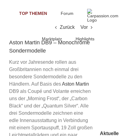
Skip
to
TOP THEMEN
Forum
content
Zurück
Vor
Marktplatz
Highlights
Aston Martin DB9 – Monochrome
Sondermodelle
Kurz vor Jahresende rollen aus
Großbritannien noch einmal drei
besondere Sondermodelle zu den
Händlern. Auf Basis des
Aston Martin
DB9 als Coupé und Volante erreichen
uns der „Morning Frost“, der „Carbon
Black“ und der „Quantum Silver“. Alle
drei Sondermodelle zeichnen eine
edle Innenausstattung in Verbindung
mit einem Sportauspuff, 19 Zoll großen
Aktuelle
Leichtmetallrädern und ein paar