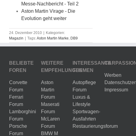
Messe-Nachbericht - Teil 2
Aston Martin Virage - Die
Evolution geht weiter
24. Dezember 2010
|
Kategorien:
Magazin
|
Tags:
Aston Martin Marke
,
DB9
BELIEBTE
WEITERE
INTERESSANTE
CARPASSIO
FOREN
EMPFEHLUNGEN
THEMEN
Werben
Corvette
Aston
Autopflege
Datenschutzer
Forum
Martin
Forum
Impressum
Ferrari
Forum
Luxus &
Forum
Maserati
Lifestyle
Lamborghini
Forum
Sportwagen-
Forum
McLaren
Ausfahrten
Porsche
Forum
Restaurierungsforum
Forum
BMW M