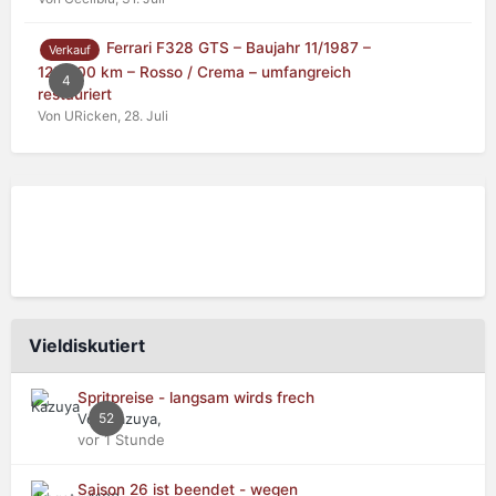
Ferrari F328 GTS – Baujahr 11/1987 –
Verkauf
125.000 km – Rosso / Crema – umfangreich
4
restauriert
Von URicken,
28. Juli
Vieldiskutiert
Spritpreise - langsam wirds frech
Von Kazuya,
52
vor 1 Stunde
Saison 26 ist beendet - wegen