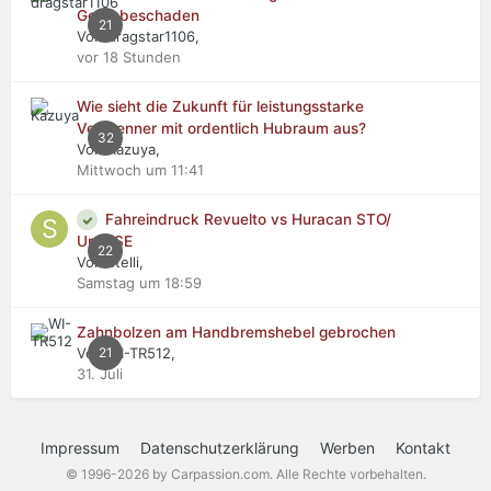
Getriebeschaden
21
Von dragstar1106,
vor 18 Stunden
Wie sieht die Zukunft für leistungsstarke
Verbrenner mit ordentlich Hubraum aus?
32
Von Kazuya,
Mittwoch um 11:41
Fahreindruck Revuelto vs Huracan STO/
Urus SE
22
Von stelli,
Samstag um 18:59
Zahnbolzen am Handbremshebel gebrochen
Von WI-TR512,
21
31. Juli
Impressum
Datenschutzerklärung
Werben
Kontakt
© 1996-2026 by Carpassion.com. Alle Rechte vorbehalten.