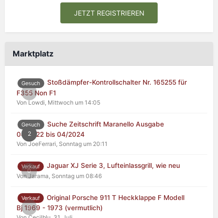
JETZT REGISTRIEREN
Marktplatz
Stoßdämpfer-Kontrollschalter Nr. 165255 für
Gesuch
0
F355 Non F1
Von Lowdi,
Mittwoch um 14:05
Suche Zeitschrift Maranello Ausgabe
Gesuch
2
04/2022 bis 04/2024
Von JoeFerrari,
Sonntag um 20:11
Jaguar XJ Serie 3, Lufteinlassgrill, wie neu
Verkauf
0
Von Jarama,
Sonntag um 08:46
Original Porsche 911 T Heckklappe F Modell
Verkauf
0
Bj 1969 - 1973 (vermutlich)
Von Cecilblu,
31. Juli