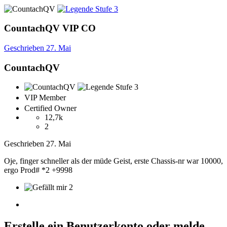
CountachQV
VIP
CO
Geschrieben
27. Mai
CountachQV
VIP Member
Certified Owner
12,7k
2
Geschrieben
27. Mai
Oje, finger schneller als der müde Geist, erste Chassis-nr war 10000,
ergo Prod# *2 +9998
2
Erstelle ein Benutzerkonto oder melde