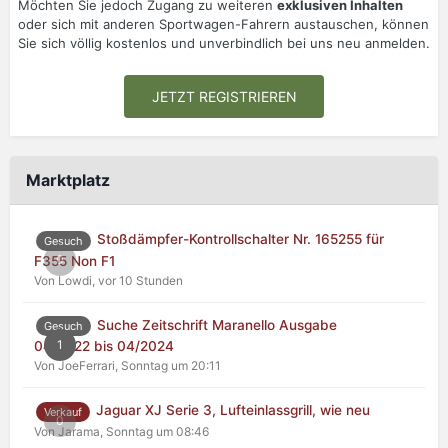
Möchten Sie jedoch Zugang zu weiteren
exklusiven Inhalten
oder sich mit anderen Sportwagen-Fahrern austauschen, können
Sie sich völlig kostenlos und unverbindlich bei uns neu anmelden.
JETZT REGISTRIEREN
Marktplatz
Stoßdämpfer-Kontrollschalter Nr. 165255 für
Gesuch
0
F355 Non F1
Von Lowdi,
vor 10 Stunden
Suche Zeitschrift Maranello Ausgabe
Gesuch
1
04/2022 bis 04/2024
Von JoeFerrari,
Sonntag um 20:11
Jaguar XJ Serie 3, Lufteinlassgrill, wie neu
Verkauf
0
Von Jarama,
Sonntag um 08:46