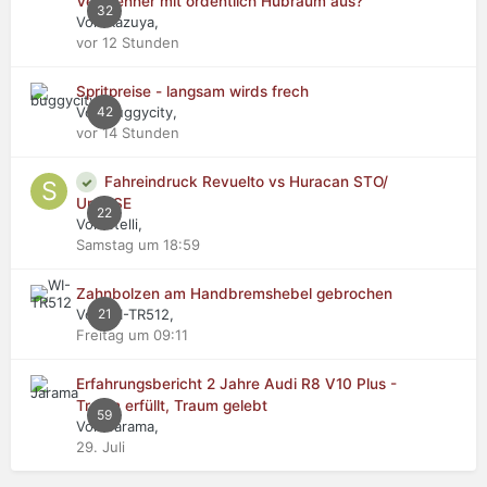
Verbrenner mit ordentlich Hubraum aus?
32
Von Kazuya,
vor 12 Stunden
Spritpreise - langsam wirds frech
Von buggycity,
42
vor 14 Stunden
Fahreindruck Revuelto vs Huracan STO/
Urus SE
22
Von stelli,
Samstag um 18:59
Zahnbolzen am Handbremshebel gebrochen
Von WI-TR512,
21
Freitag um 09:11
Erfahrungsbericht 2 Jahre Audi R8 V10 Plus -
Traum erfüllt, Traum gelebt
59
Von Jarama,
29. Juli