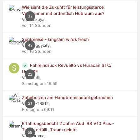
Wie sieht die Zukunft für leistungsstarke
Verbrenner mit ordentlich Hubraum aus?
32
Von Kazuya,
vor 14 Stunden
Spritpreise - langsam wirds frech
Von buggycity,
42
vor 16 Stunden
Fahreindruck Revuelto vs Huracan STO/
Urus SE
22
Von stelli,
Samstag um 18:59
Zahnbolzen am Handbremshebel gebrochen
Von WI-TR512,
21
Freitag um 09:11
Erfahrungsbericht 2 Jahre Audi R8 V10 Plus -
Traum erfüllt, Traum gelebt
59
Von Jarama,