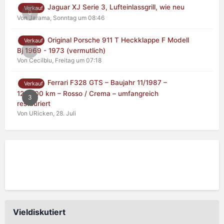
Jaguar XJ Serie 3, Lufteinlassgrill, wie neu
Verkauf
0
Von Jarama,
Sonntag um 08:46
Original Porsche 911 T Heckklappe F Modell
Verkauf
0
Bj 1969 - 1973 (vermutlich)
Von Cecilblu,
Freitag um 07:18
Ferrari F328 GTS – Baujahr 11/1987 –
Verkauf
125.000 km – Rosso / Crema – umfangreich
3
restauriert
Von URicken,
28. Juli
Vieldiskutiert