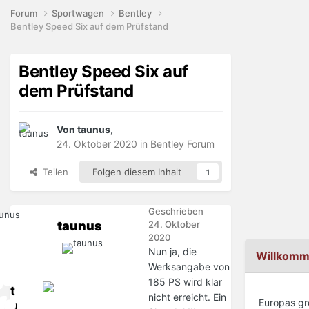
Forum
Sportwagen
Bentley
Bentley Speed Six auf dem Prüfstand
Bentley Speed Six auf
dem Prüfstand
Von taunus,
24. Oktober 2020
in
Bentley Forum
Teilen
Folgen diesem Inhalt
1
Geschrieben
taunus
24. Oktober
2020
Nun ja, die
Willkomm
Werksangabe von
185 PS wird klar
t
nicht erreicht. Ein
Europas g
a