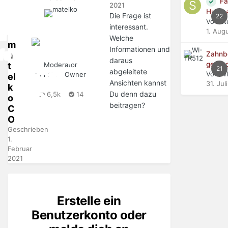
Fa
2021
Hurac
Die Frage ist
22
Von ste
interessant.
1. Aug
Welche
m
Informationen und
Zahnb
a
daraus
gebro
t
Moderator
21
abgeleitete
Von WI
Certified Owner
el
Ansichten kannst
31. Juli
k
Du denn dazu
6,5k
14
o
beitragen?
C
O
Geschrieben
1.
Februar
2021
Erstelle ein
Benutzerkonto oder