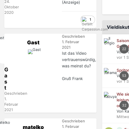
24.
(Anzeige)
Oktober
2020
1
Vieldiskut
Geschrieben
Saison
Gast
1. Februar
Getri
2021
22
Von Il 
Ist das Video
vor 1 
vertrauenswürdig,
was meinst du?
G
Spritp
a
Von Ja
53
Gruß Frank
s
vor 1 
t
Geschrieben
Wie si
1.
leistu
Februar
32
ordent
2021
Von Ka
Mittwo
Geschrieben
matelko
1. Februar