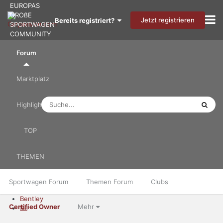
EUROPAS
GROßE
Jetzt registrieren
Bereits registriert?
SPORTWAGEN
COMMUNITY
Forum
Marktplatz
Highlights
TOP
THEMEN
Sportwagen Forum
Themen Forum
Clubs
Bentley
Certified Owner
Mehr