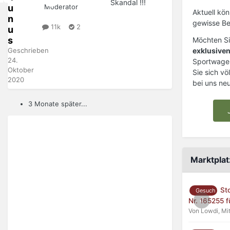
Skandal !!!
u
Moderator
Aktuell kön
n
gewisse Be
11k
2
u
s
Möchten Si
exklusiven
Geschrieben
24.
Sportwage
Oktober
Sie sich vö
2020
bei uns ne
3 Monate später...
Marktplat
St
Gesuch
0
Nr. 165255 
Von Lowdi,
Mi