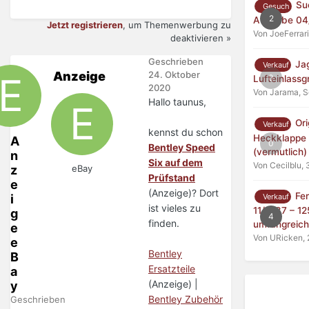
Su
Gesuch
2
Ausgabe 04
Jetzt registrieren
, um Themenwerbung zu
Von JoeFerrar
deaktivieren »
Geschrieben
Jag
Verkauf
Anzeige
24. Oktober
0
Lufteinlassgr
2020
Von Jarama,
S
Hallo taunus,
Ori
Verkauf
kennst du schon
Heckklappe 
A
0
Bentley Speed
(vermutlich)
n
Six auf dem
Von Cecilblu,
3
z
eBay
Prüfstand
e
(Anzeige)? Dort
Fe
Verkauf
i
ist vieles zu
11/1987 – 1
g
4
finden.
umfangreich 
e
Von URicken,
e
Bentley
B
Ersatzteile
a
(Anzeige) |
y
Bentley Zubehör
Geschrieben