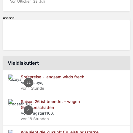
Von URicken,
28. Juli
Vieldiskutiert
Spritpreise - langsam wirds frech
Von Kazuya,
52
vor 1 Stunde
Saison 26 ist beendet - wegen
Getriebeschaden
21
Von dragstar1106,
vor 18 Stunden
Wie sieht die Zukunft für leistungsstarke