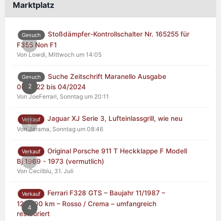
Marktplatz
Stoßdämpfer-Kontrollschalter Nr. 165255 für
Gesuch
0
F355 Non F1
Von Lowdi,
Mittwoch um 14:05
Suche Zeitschrift Maranello Ausgabe
Gesuch
2
04/2022 bis 04/2024
Von JoeFerrari,
Sonntag um 20:11
Jaguar XJ Serie 3, Lufteinlassgrill, wie neu
Verkauf
0
Von Jarama,
Sonntag um 08:46
Original Porsche 911 T Heckklappe F Modell
Verkauf
0
Bj 1969 - 1973 (vermutlich)
Von Cecilblu,
31. Juli
Ferrari F328 GTS – Baujahr 11/1987 –
Verkauf
125.000 km – Rosso / Crema – umfangreich
4
restauriert