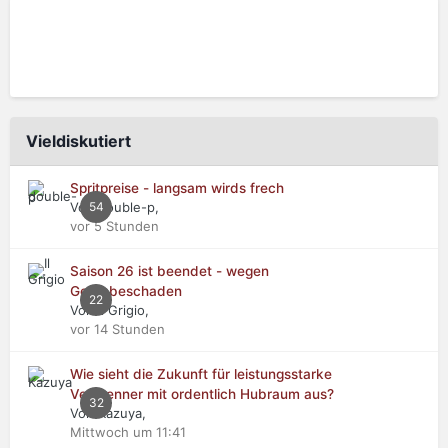
Vieldiskutiert
Spritpreise - langsam wirds frech
Von double-p,
54
vor 5 Stunden
Saison 26 ist beendet - wegen
Getriebeschaden
22
Von Il Grigio,
vor 14 Stunden
Wie sieht die Zukunft für leistungsstarke
Verbrenner mit ordentlich Hubraum aus?
32
Von Kazuya,
Mittwoch um 11:41