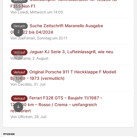
0
F355 Non F1
Von Lowdi,
Mittwoch um 14:05
Suche Zeitschrift Maranello Ausgabe
Gesuch
2
04/2022 bis 04/2024
Von JoeFerrari,
Sonntag um 20:11
Jaguar XJ Serie 3, Lufteinlassgrill, wie neu
Verkauf
0
Von Jarama,
2. August
Original Porsche 911 T Heckklappe F Modell
Verkauf
0
Bj 1969 - 1973 (vermutlich)
Von Cecilblu,
31. Juli
Ferrari F328 GTS – Baujahr 11/1987 –
Verkauf
125.000 km – Rosso / Crema – umfangreich
4
restauriert
Von URicken,
28. Juli