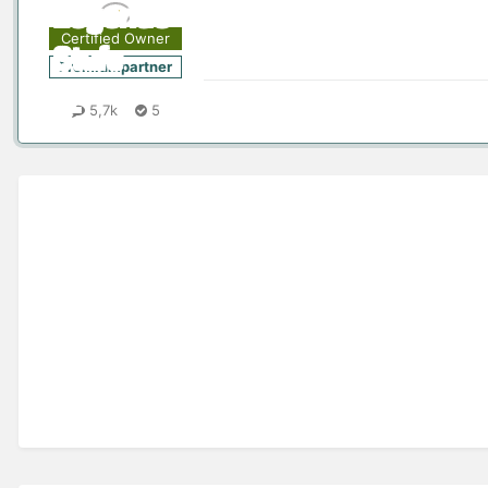
Certified Owner
Premiumpartner
5,7k
5