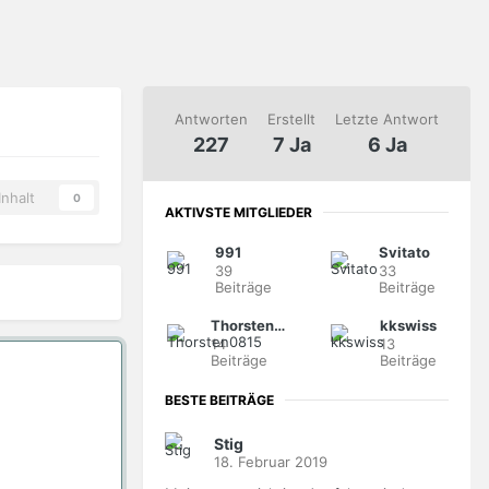
Antworten
Erstellt
Letzte Antwort
227
7 Ja
6 Ja
nhalt
0
AKTIVSTE MITGLIEDER
991
Svitato
39
33
Beiträge
Beiträge
Thorsten0815
kkswiss
14
13
Beiträge
Beiträge
BESTE BEITRÄGE
Stig
18. Februar 2019