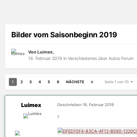
Bilder vom Saisonbeginn 2019
Von Luimex,
16. Februar 2019
in
Verschiedenes über Autos Forum
1
2
3
4
5
6
NÄCHSTE
Seite 1 von 10
Luimex
Geschrieben
16. Februar 2019
?