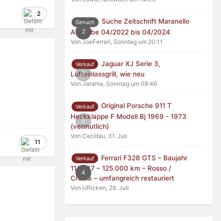
2
Suche Zeitschrift Maranello
Gesuch
2
Ausgabe 04/2022 bis 04/2024
Von JoeFerrari,
Sonntag um 20:11
Jaguar XJ Serie 3,
Verkauf
0
Lufteinlassgrill, wie neu
Von Jarama,
Sonntag um 08:46
Original Porsche 911 T
Verkauf
Heckklappe F Modell Bj 1969 - 1973
0
(vermutlich)
Von Cecilblu,
31. Juli
11
Ferrari F328 GTS – Baujahr
Verkauf
11/1987 – 125.000 km – Rosso /
4
Crema – umfangreich restauriert
Von URicken,
28. Juli