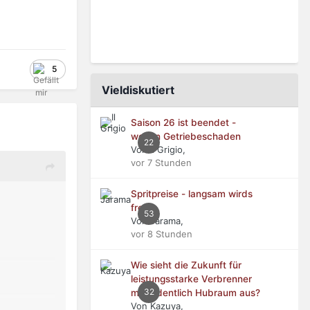
5
Vieldiskutiert
Saison 26 ist beendet -
wegen Getriebeschaden
22
Von Il Grigio,
vor 7 Stunden
Spritpreise - langsam wirds
frech
53
Von Jarama,
vor 8 Stunden
Wie sieht die Zukunft für
leistungsstarke Verbrenner
32
mit ordentlich Hubraum aus?
Von Kazuya,