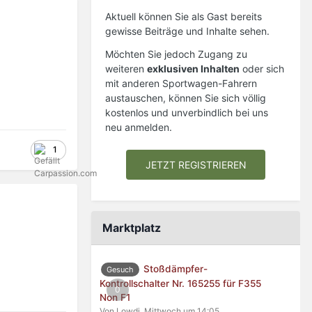
Aktuell können Sie als Gast bereits
gewisse Beiträge und Inhalte sehen.
Möchten Sie jedoch Zugang zu
weiteren
exklusiven Inhalten
oder sich
mit anderen Sportwagen-Fahrern
austauschen, können Sie sich völlig
kostenlos und unverbindlich bei uns
neu anmelden.
1
JETZT REGISTRIEREN
Marktplatz
Stoßdämpfer-
Gesuch
Kontrollschalter Nr. 165255 für F355
0
Non F1
Von Lowdi,
Mittwoch um 14:05