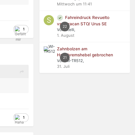
Mittwoch um 11:41
Fahreindruck Revuelto
vs Huracan STO/ Urus SE
22
1
Von stelli,
1. August
Zahnbolzen am
Handbremshebel gebrochen
21
Von WI-TR512,
31. Juli
1