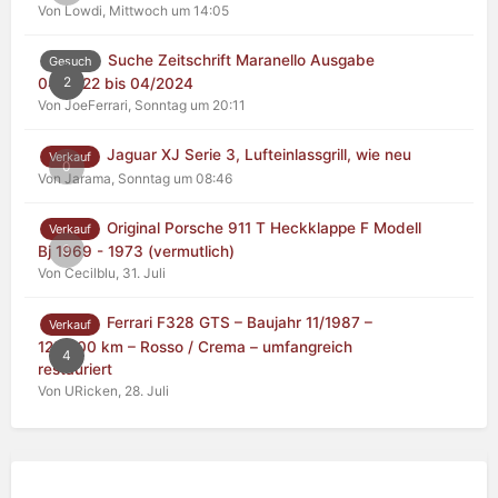
Von Lowdi,
Mittwoch um 14:05
Suche Zeitschrift Maranello Ausgabe
Gesuch
2
04/2022 bis 04/2024
Von JoeFerrari,
Sonntag um 20:11
Jaguar XJ Serie 3, Lufteinlassgrill, wie neu
Verkauf
0
Von Jarama,
Sonntag um 08:46
Original Porsche 911 T Heckklappe F Modell
Verkauf
0
Bj 1969 - 1973 (vermutlich)
Von Cecilblu,
31. Juli
Ferrari F328 GTS – Baujahr 11/1987 –
Verkauf
125.000 km – Rosso / Crema – umfangreich
4
restauriert
Von URicken,
28. Juli