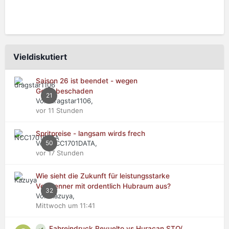
Vieldiskutiert
Saison 26 ist beendet - wegen
Getriebeschaden
21
Von dragstar1106,
vor 11 Stunden
Spritpreise - langsam wirds frech
Von NCC1701DATA,
50
vor 17 Stunden
Wie sieht die Zukunft für leistungsstarke
Verbrenner mit ordentlich Hubraum aus?
32
Von Kazuya,
Mittwoch um 11:41
Fahreindruck Revuelto vs Huracan STO/