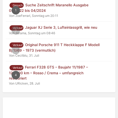
Suche Zeitschrift Maranello Ausgabe
Gesuch
1
04/2022 bis 04/2024
Von JoeFerrari,
Sonntag um 20:11
Jaguar XJ Serie 3, Lufteinlassgrill, wie neu
Verkauf
0
Von Jarama,
Sonntag um 08:46
Original Porsche 911 T Heckklappe F Modell
Verkauf
0
Bj 1969 - 1973 (vermutlich)
Von Cecilblu,
31. Juli
Ferrari F328 GTS – Baujahr 11/1987 –
Verkauf
125.000 km – Rosso / Crema – umfangreich
4
restauriert
Von URicken,
28. Juli