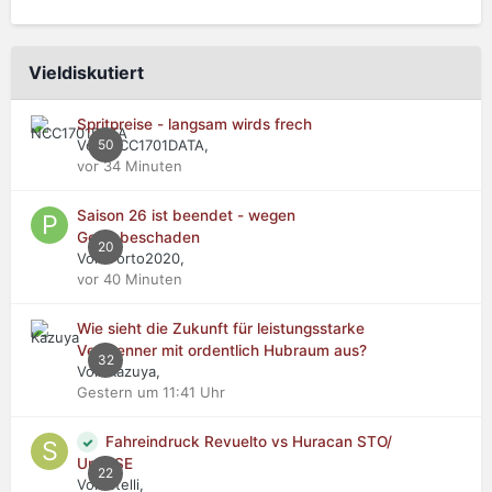
Vieldiskutiert
Spritpreise - langsam wirds frech
Von NCC1701DATA,
50
vor 34 Minuten
Saison 26 ist beendet - wegen
Getriebeschaden
20
Von Porto2020,
vor 40 Minuten
Wie sieht die Zukunft für leistungsstarke
Verbrenner mit ordentlich Hubraum aus?
32
Von Kazuya,
Gestern um 11:41 Uhr
Fahreindruck Revuelto vs Huracan STO/
Urus SE
22
Von stelli,