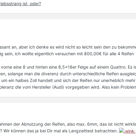
iebsstrang ist, oder?
eressant an, aber ich denke es wird nicht so leicht sein den zu bekom
ig sein, ich wollte eigentlich versuchen mit 800,00€ für alle 4 Reifen
e vorne eine 8 und hinten eine 8,5x18er Felge auf einem Quattro. Es is
en, solange man die diverenz durch unterschiedliche Reifen ausgleic
r um ein halbes Zoll handelt und sich der Reifen nur unerheblich mehr
 Toleranz die vom Hersteller (Audi) vorgegeben wird. Also kein Probl
hmen der Abnutzung der Reifen, also max. 6mm, das ist nicht wirklich
o? Wir können das ja bei Dir mal als Langzeittest betrachten.