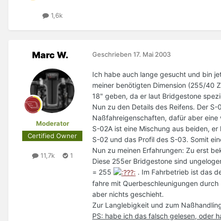
1,6k
Marc W.
Geschrieben
17. Mai 2003
Ich habe auch lange gesucht und bin je
meiner benötigten Dimension (255/40 Z
18" geben, da er laut Bridgestone spezi
Nun zu den Details des Reifens. Der S-
Naßfahreigenschaften, dafür aber eine 
Moderator
S-02A ist eine Mischung aus beiden, er
Certified Owner
S-02 und das Profil des S-03. Somit ei
Nun zu meinen Erfahrungen: Zu erst bek
11,7k
1
Diese 255er Bridgestone sind ungelogen
= 255
. Im Fahrbetrieb ist das de
fahre mit Querbeschleunigungen durch K
aber nichts geschieht.
Zur Langlebigkeit und zum Naßhandling 
PS: habe ich das falsch gelesen, oder h