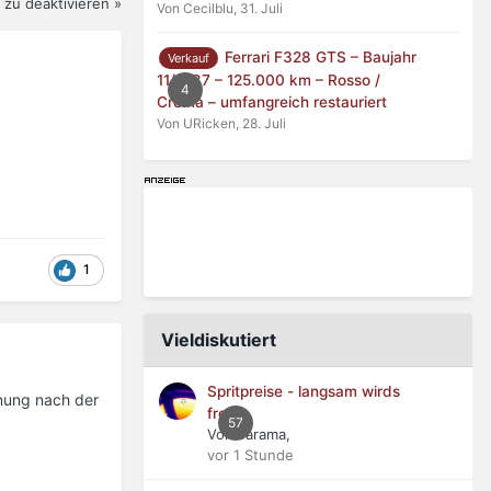
zu deaktivieren »
Von Cecilblu,
31. Juli
Ferrari F328 GTS – Baujahr
Verkauf
11/1987 – 125.000 km – Rosso /
4
Crema – umfangreich restauriert
Von URicken,
28. Juli
1
Vieldiskutiert
Spritpreise - langsam wirds
inung nach der
frech
57
Von Jarama,
vor 1 Stunde