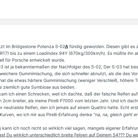
tzt im Bridgestone Potenza S-02
A
fündig geworden. Diesen gibt es 
R17) bis zu einem Loadindex 94Y (670kg/300km/h). Es müßte ihn ab
ell für Porsche entwickelt wurde.
03 ist ja bekanntermaßen der Nachfolger des S-02, Der S-03 hat be
weichere Gummimischung, die sich schneller abnutzt, als die des Vo
 hat die etwas härtere Gummimischung (weniger Verschleiß, höhere T
ne ziemlich gute Symbiose aus beiden.
am ich einen Schrecken, weil ich dachte, daß der falsche Reifen au
 2cm breiter, als meine Pirelli P7000 vom letzten Jahr. Und ich dac
r neutralste Reifen, den ich jemals auf einem Quattro hatte. Echt erst
urven, wo ich mir aus Pirelli-Erfahrung denke
"na, na, gleich geht e
kann ich noch nicht so wirklich viel sagen, mangels eigener Erfahru
ast Du wirklich unterschiedlich breite Felgen auf Deinem S4??? Du we