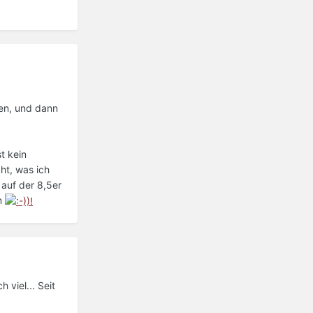
men, und dann
t kein
ht, was ich
 auf der 8,5er
em
 viel... Seit