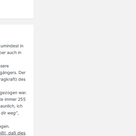
zumindest in
er auch in
ssere
rgängers. Der
ragkraft) des
fgezogen war.
hte immer 255
aunlich, ich
r dir weg"
,
ngen.
ißt, daß dies