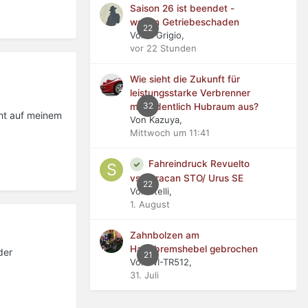
Saison 26 ist beendet -
wegen Getriebeschaden
22
Von Il Grigio,
vor 22 Stunden
Wie sieht die Zukunft für
leistungsstarke Verbrenner
32
mit ordentlich Hubraum aus?
cht auf meinem
Von Kazuya,
Mittwoch um 11:41
Fahreindruck Revuelto
vs Huracan STO/ Urus SE
22
Von stelli,
1. August
Zahnbolzen am
Handbremshebel gebrochen
der
21
Von WI-TR512,
31. Juli