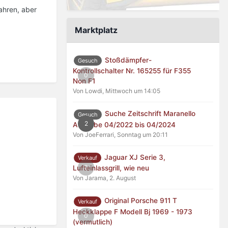
ahren, aber
Marktplatz
Stoßdämpfer-
Gesuch
Kontrollschalter Nr. 165255 für F355
0
Non F1
Von Lowdi,
Mittwoch um 14:05
Suche Zeitschrift Maranello
Gesuch
2
Ausgabe 04/2022 bis 04/2024
Von JoeFerrari,
Sonntag um 20:11
Jaguar XJ Serie 3,
Verkauf
0
Lufteinlassgrill, wie neu
Von Jarama,
2. August
Original Porsche 911 T
Verkauf
Heckklappe F Modell Bj 1969 - 1973
0
(vermutlich)