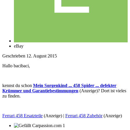
eBay
Geschrieben
12. August 2015
Hallo bacibaci,
kennst du schon
Mein Sorgenkind ... 458 Spider ... defekter
Krümmer und Garantiebestimmungen
(Anzeige)? Dort ist vieles
zu finden.
Ferrari 458 Ersatzteile
(Anzeige) |
Ferrari 458 Zubehör
(Anzeige)
1