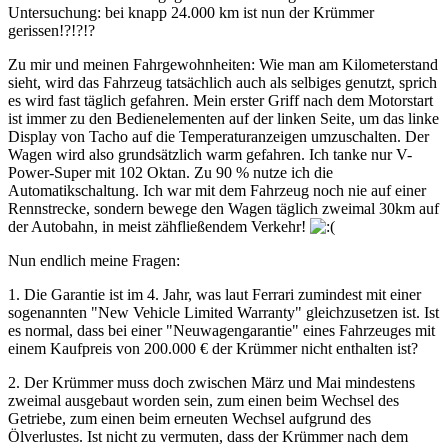
Untersuchung: bei knapp 24.000 km ist nun der Krümmer
gerissen!?!?!?
Zu mir und meinen Fahrgewohnheiten: Wie man am Kilometerstand
sieht, wird das Fahrzeug tatsächlich auch als selbiges genutzt, sprich
es wird fast täglich gefahren. Mein erster Griff nach dem Motorstart
ist immer zu den Bedienelementen auf der linken Seite, um das linke
Display von Tacho auf die Temperaturanzeigen umzuschalten. Der
Wagen wird also grundsätzlich warm gefahren. Ich tanke nur V-
Power-Super mit 102 Oktan. Zu 90 % nutze ich die
Automatikschaltung. Ich war mit dem Fahrzeug noch nie auf einer
Rennstrecke, sondern bewege den Wagen täglich zweimal 30km auf
der Autobahn, in meist zähfließendem Verkehr!
Nun endlich meine Fragen:
1. Die Garantie ist im 4. Jahr, was laut Ferrari zumindest mit einer
sogenannten "New Vehicle Limited Warranty" gleichzusetzen ist. Ist
es normal, dass bei einer "Neuwagengarantie" eines Fahrzeuges mit
einem Kaufpreis von 200.000 € der Krümmer nicht enthalten ist?
2. Der Krümmer muss doch zwischen März und Mai mindestens
zweimal ausgebaut worden sein, zum einen beim Wechsel des
Getriebe, zum einen beim erneuten Wechsel aufgrund des
Ölverlustes. Ist nicht zu vermuten, dass der Krümmer nach dem