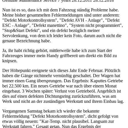
Genuine Maintenance Service 7 years 28.12.2011 28.12.2018"
Nun ist es so, dass ich mit dem Fahrzeug ständig Probleme habe.
Meine bisher gesammelten Fehlermeldungen sind unter anderem:
"Defekt Motorkontrollsystem", "Defekt AVH - Anlage", "Defekt
ESC - Anlage", "Defekt manettino", "System nicht programmiert",
"Stop&Start Defekt", und ein defekt bezüglich meiner
Servolenkung, von dem ich leider kein Foto, darum auch nicht die
genaue Bezeichnung habe.
Ja, ihr habt richtig gehört, mittlerweile habe ich zum Start der
Fahrzeuges immer mein Handy griffbereit um direkt ein Bild zu
knipsen.
Der Höhepunkt ereignete sich dieses Jahr Ende Februar. Plötzlich
haben die Gänge nichtmehr vernünftig geschaltet. Der Wagen hat
immer einen Gang übersprungen. Das Ergebnis: Kaputtes Getriebe
bei 22.500 km. Ein neues Getriebe war nach über einem Monat
eingebaut. 3 Wochen später: Verlust von Getriebeöl. Angeblich ist
dies auf einen defekten Dichtungsring zurückzuführen, was am
Werk und nicht an der zuständigen Werkstatt und ihrem Einbau lag.
Vergangenen Samstag bekam ich wieder die bekannte
Fehlermeldung "Defekt Motorkontrollsystem", dicht gefolgt von
etwas völlig neuem: "Kar-Temp. nicht plausibel. Langsam zur
Werkstatt fahren." Gesagt getan. Nun das Ergebnis der