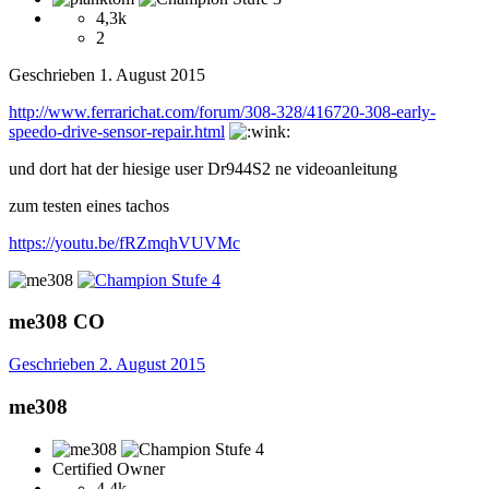
4,3k
2
Geschrieben
1. August 2015
http://www.ferrarichat.com/forum/308-328/416720-308-early-
speedo-drive-sensor-repair.html
und dort hat der hiesige user Dr944S2 ne videoanleitung
zum testen eines tachos
https://youtu.be/fRZmqhVUVMc
me308
CO
Geschrieben
2. August 2015
me308
Certified Owner
4,4k