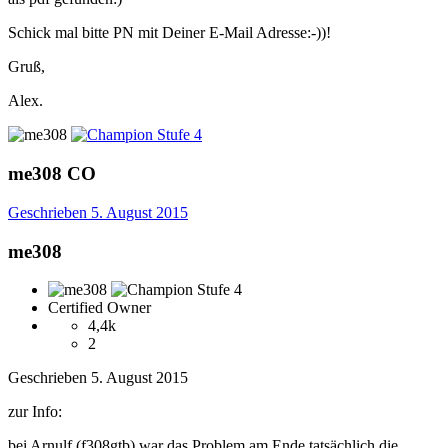
Schick mal bitte PN mit Deiner E-Mail Adresse:-))!
Gruß,
Alex.
me308
CO
Geschrieben
5. August 2015
me308
Certified Owner
4,4k
2
Geschrieben
5. August 2015
zur Info:
bei Arnulf (f308gtb) war das Problem am Ende tatsächlich die