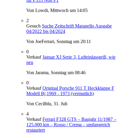
für F355 Non F1
Von Lowdi,
Mittwoch um 14:05
2
Gesuch
Suche Zeitschrift Maranello Ausgabe
04/2022 bis 04/2024
Von JoeFerrari,
Sonntag um 20:11
0
Verkauf
Jaguar XJ Serie 3, Lufteinlassgrill, wie
neu
Von Jarama,
Sonntag um 08:46
0
Verkauf
Original Porsche 911 T Heckklappe F
Modell Bj 1969 - 1973 (vermutlich)
Von Cecilblu,
31. Juli
4
Verkauf
Ferrari F328 GTS – Baujahr 11/1987 –
125.000 km – Rosso / Crema – umfangreich
restauriert