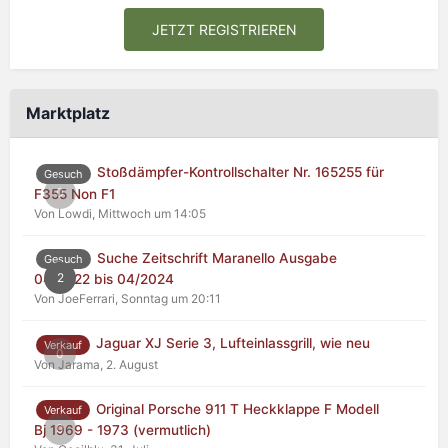
JETZT REGISTRIEREN
Marktplatz
Stoßdämpfer-Kontrollschalter Nr. 165255 für
Gesuch
0
F355 Non F1
Von Lowdi,
Mittwoch um 14:05
Suche Zeitschrift Maranello Ausgabe
Gesuch
2
04/2022 bis 04/2024
Von JoeFerrari,
Sonntag um 20:11
Jaguar XJ Serie 3, Lufteinlassgrill, wie neu
Verkauf
0
Von Jarama,
2. August
Original Porsche 911 T Heckklappe F Modell
Verkauf
0
Bj 1969 - 1973 (vermutlich)