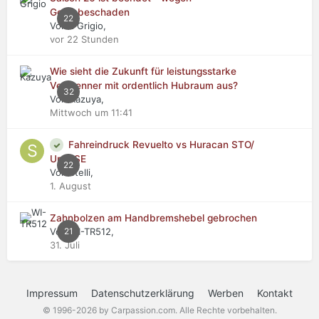
Getriebeschaden
22
Von Il Grigio,
vor 22 Stunden
Wie sieht die Zukunft für leistungsstarke
Verbrenner mit ordentlich Hubraum aus?
32
Von Kazuya,
Mittwoch um 11:41
Fahreindruck Revuelto vs Huracan STO/
Urus SE
22
Von stelli,
1. August
Zahnbolzen am Handbremshebel gebrochen
Von WI-TR512,
21
31. Juli
Impressum
Datenschutzerklärung
Werben
Kontakt
© 1996-2026 by Carpassion.com. Alle Rechte vorbehalten.