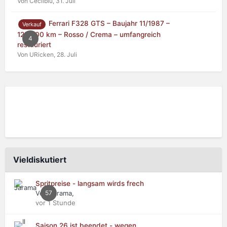
Von Cecilblu,
31. Juli
Ferrari F328 GTS – Baujahr 11/1987 –
Verkauf
125.000 km – Rosso / Crema – umfangreich
4
restauriert
Von URicken,
28. Juli
Vieldiskutiert
Spritpreise - langsam wirds frech
Von Jarama,
57
vor 1 Stunde
Saison 26 ist beendet - wegen