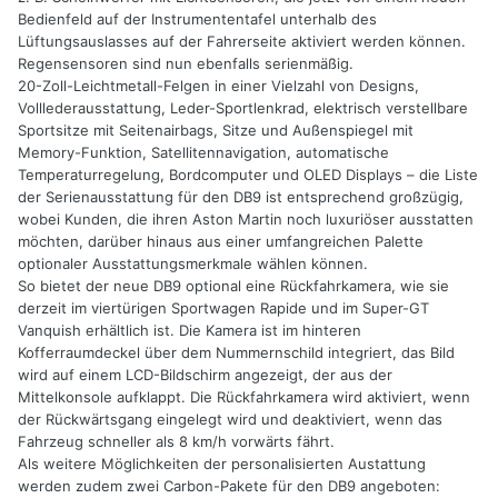
Bedienfeld auf der Instrumententafel unterhalb des
Lüftungsauslasses auf der Fahrerseite aktiviert werden können.
Regensensoren sind nun ebenfalls serienmäßig.
20-Zoll-Leichtmetall-Felgen in einer Vielzahl von Designs,
Volllederausstattung, Leder-Sportlenkrad, elektrisch verstellbare
Sportsitze mit Seitenairbags, Sitze und Außenspiegel mit
Memory-Funktion, Satellitennavigation, automatische
Temperaturregelung, Bordcomputer und OLED Displays – die Liste
der Serienausstattung für den DB9 ist entsprechend großzügig,
wobei Kunden, die ihren Aston Martin noch luxuriöser ausstatten
möchten, darüber hinaus aus einer umfangreichen Palette
optionaler Ausstattungsmerkmale wählen können.
So bietet der neue DB9 optional eine Rückfahrkamera, wie sie
derzeit im viertürigen Sportwagen Rapide und im Super-GT
Vanquish erhältlich ist. Die Kamera ist im hinteren
Kofferraumdeckel über dem Nummernschild integriert, das Bild
wird auf einem LCD-Bildschirm angezeigt, der aus der
Mittelkonsole aufklappt. Die Rückfahrkamera wird aktiviert, wenn
der Rückwärtsgang eingelegt wird und deaktiviert, wenn das
Fahrzeug schneller als 8 km/h vorwärts fährt.
Als weitere Möglichkeiten der personalisierten Austattung
werden zudem zwei Carbon-Pakete für den DB9 angeboten: