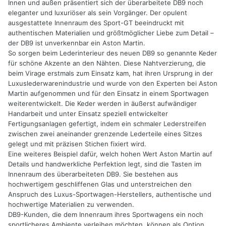
Innen und außen präsentiert sich der überarbeitete DB9 noch
eleganter und luxuriöser als sein Vorgänger. Der opulent
ausgestattete Innenraum des Sport-GT beeindruckt mit
authentischen Materialien und größtmöglicher Liebe zum Detail –
der DB9 ist unverkennbar ein Aston Martin.
So sorgen beim Lederinterieur des neuen DB9 so genannte Keder
für schöne Akzente an den Nähten. Diese Nahtverzierung, die
beim Virage erstmals zum Einsatz kam, hat ihren Ursprung in der
Luxuslederwarenindustrie und wurde von den Experten bei Aston
Martin aufgenommen und für den Einsatz in einem Sportwagen
weiterentwickelt. Die Keder werden in äußerst aufwändiger
Handarbeit und unter Einsatz speziell entwickelter
Fertigungsanlagen gefertigt, indem ein schmaler Lederstreifen
zwischen zwei aneinander grenzende Lederteile eines Sitzes
gelegt und mit präzisen Stichen fixiert wird.
Eine weiteres Beispiel dafür, welch hohen Wert Aston Martin auf
Details und handwerkliche Perfektion legt, sind die Tasten im
Innenraum des überarbeiteten DB9. Sie bestehen aus
hochwertigem geschliffenen Glas und unterstreichen den
Anspruch des Luxus-Sportwagen-Herstellers, authentische und
hochwertige Materialien zu verwenden.
DB9-Kunden, die dem Innenraum ihres Sportwagens ein noch
sportlicheres Ambiente verleihen möchten, können als Option