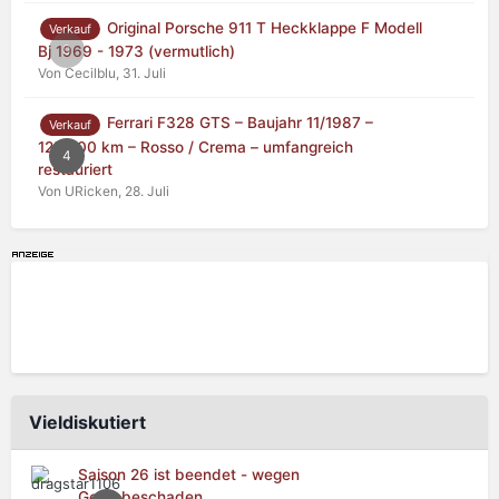
Original Porsche 911 T Heckklappe F Modell
Verkauf
0
Bj 1969 - 1973 (vermutlich)
Von Cecilblu,
31. Juli
Ferrari F328 GTS – Baujahr 11/1987 –
Verkauf
125.000 km – Rosso / Crema – umfangreich
4
restauriert
Von URicken,
28. Juli
Vieldiskutiert
Saison 26 ist beendet - wegen
Getriebeschaden