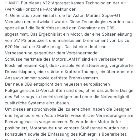
– AM11. Für dieses V12-Aggregat kamen Technologien der VH-
(Vertikal/Horizontal)-Architektur der
4. Generation zum Einsatz, die für Aston Martins Super-GT
Vanquish neu entwickelt wurde. Diese Technologien wurden nun
speziell auf die Bedürfnisse und den Charakter des DB9
abgestimmt. Das Ergebnis ist ein Motor, der eine Spitzenleistung
von 517 PS produziert und mühelos ein Drehmoment von bis zu
620 Nm auf die Straße bringt. Das ist eine deutliche
Verbesserung gegenüber dem Vorgängermodell.
Schlüsselmerkmale des Motors „AM11“ sind ein verbesserter
Block mit neuem Kopf, dual-variable Ventilsteuerung, vergrößerte
Drosselklappen, eine stärkere Kraftstoffpumpe, ein überarbeiteter
Ansaugkrümmer sowie gefräste Brennkammern.
Der neue DB9 entspricht den neuesten europäischen
Fußgängerschutz-Vorschriften und dies, ohne das äußere Design
des Fahrzeugs zu beeinträchtigen und ohne die Notwendigkeit,
zusätzliche Systeme einzubauen.
Um dieses anspruchsvolle Ziel zu erreichen, haben die Designer
und Ingenieure von Aston Martin wesentliche Veränderungen am
Fahrzeugchassis vorgenommen. So wurde der Motor tiefer
positioniert, Motorhaube und vordere Stoßstange wurden neu
konstruiert sowie die Einfassung des Kühlergrills überarbeitet.