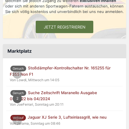
Möchten Sie jedoch Zugang zu weiteren
exklusiven Inhalten
oder sich mit anderen Sportwagen-Fahrern austauschen, können
Sie sich völlig kostenlos und unverbindlich bei uns neu anmelden.
JETZT REGISTRIEREN
Marktplatz
Stoßdämpfer-Kontrollschalter Nr. 165255 für
Gesuch
0
F355 Non F1
Von Lowdi,
Mittwoch um 14:05
Suche Zeitschrift Maranello Ausgabe
Gesuch
2
04/2022 bis 04/2024
Von JoeFerrari,
Sonntag um 20:11
Jaguar XJ Serie 3, Lufteinlassgrill, wie neu
Verkauf
0
Von Jarama,
Sonntag um 08:46