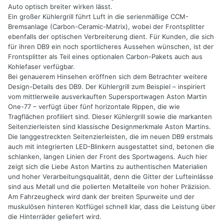
Auto optisch breiter wirken lässt.
Ein großer Kühlergrill führt Luft in die serienmäßige CCM-
Bremsanlage (Carbon-Ceramic-Matrix), wobei der Frontsplitter
ebenfalls der optischen Verbreiterung dient. Für Kunden, die sich
für ihren DB9 ein noch sportlicheres Aussehen wünschen, ist der
Frontsplitter als Teil eines optionalen Carbon-Pakets auch aus
Kohlefaser verfügbar.
Bei genauerem Hinsehen eröffnen sich dem Betrachter weitere
Design-Details des DB9. Der Kühlergrill zum Beispiel – inspiriert
vom mittlerweile ausverkauften Supersportwagen Aston Martin
One-77 – verfügt über fünf horizontale Rippen, die wie
Tragflächen profiliert sind. Dieser Kühlergrill sowie die markanten
Seitenzierleisten sind klassische Designmerkmale Aston Martins.
Die langgestreckten Seitenzierleisten, die im neuen DB9 erstmals
auch mit integrierten LED-Blinkern ausgestattet sind, betonen die
schlanken, langen Linien der Front des Sportwagens. Auch hier
zeigt sich die Liebe Aston Martins zu authentischen Materialien
und hoher Verarbeitungsqualität, denn die Gitter der Lufteinlässe
sind aus Metall und die polierten Metallteile von hoher Präzision.
Am Fahrzeugheck wird dank der breiten Spurweite und der
muskulösen hinteren Kotflügel schnell klar, dass die Leistung über
die Hinterräder geliefert wird.