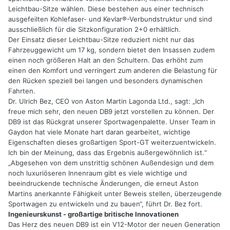
Leichtbau-Sitze wählen. Diese bestehen aus einer technisch
ausgefeilten Kohlefaser- und Kevlar®-Verbundstruktur und sind
ausschließlich für die Sitzkonfiguration 2+0 erhältlich.
Der Einsatz dieser Leichtbau-Sitze reduziert nicht nur das
Fahrzeuggewicht um 17 kg, sondern bietet den Insassen zudem
einen noch größeren Halt an den Schultern. Das erhöht zum
einen den Komfort und verringert zum anderen die Belastung für
den Rücken speziell bei langen und besonders dynamischen
Fahrten.
Dr. Ulrich Bez, CEO von Aston Martin Lagonda Ltd., sagt: „Ich
freue mich sehr, den neuen DB9 jetzt vorstellen zu können. Der
DB9 ist das Rückgrat unserer Sportwagenpalette. Unser Team in
Gaydon hat viele Monate hart daran gearbeitet, wichtige
Eigenschaften dieses großartigen Sport-GT weiterzuentwickeln.
Ich bin der Meinung, dass das Ergebnis außergewöhnlich ist.“
„Abgesehen von dem unstrittig schönen Außendesign und dem
noch luxuriöseren Innenraum gibt es viele wichtige und
beeindruckende technische Änderungen, die erneut Aston
Martins anerkannte Fähigkeit unter Beweis stellen, überzeugende
Sportwagen zu entwickeln und zu bauen“, führt Dr. Bez fort.
Ingenieurskunst - großartige britische Innovationen
Das Herz des neuen DB9 ist ein V12-Motor der neuen Generation