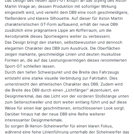
Das Design des neuen Sport-GT knüpft an das Styling des Aston
Martin Virage an, dessen Produktion mit sofortiger Wirkung
eingestellt wird, und verleiht dem DB9 eine noch geschmeidigere,
fließendere und klarere Silhouette. Auf dieser für Aston Martin
charakteristischen GT-Form aufbauend, erhält der neue DB9
zusätzlich eine prägnantere Lippe am Kofferraum, um die
Aerodynamik dieses Sportwagens weiter zu verbessern.
Das Design bringt den starken, selbstbewussten und dennoch
eleganten Charakter des DB9 zum Ausdruck. Die Oberflächen
zeigen markante, geschmeidige Linien und deuten muskulöse
Formen an, die auf das Leistungsvermögen dieses renommierten
Sport-GT schließen lassen.
Durch den tiefen Schwerpunkt und die Breite des Fahrzeugs
entsteht eine starke visuelle Verbindung zur Fahrbahn. Dies
unterstreicht den athletischen Charakter des DB9. Zudem wird
die Breite des DB9 durch einen „Lichtfänger“ akzentuiert, ein
Designmerkmal, das das Licht von der vorderen Stoßstange unten
zum Seitenschweller und dort weiter entlang führt und auf diese
Weise für einen klar geschnittenen, entschlossenen Look sorgt.
Darüber hinaus hat der neue DB9 eine Reihe weiterer
interessanter Designmerkmale.
So sorgen Bi-Xenon-Scheinwerfer für einen klaren Fokus,
während eine feine Linienführung unterhalb der Scheinwerfer das