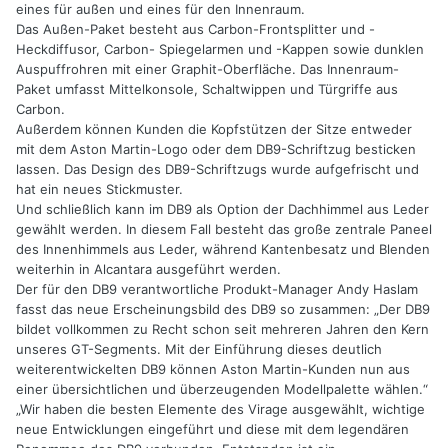
eines für außen und eines für den Innenraum.
Das Außen-Paket besteht aus Carbon-Frontsplitter und -
Heckdiffusor, Carbon- Spiegelarmen und -Kappen sowie dunklen
Auspuffrohren mit einer Graphit-Oberfläche. Das Innenraum-
Paket umfasst Mittelkonsole, Schaltwippen und Türgriffe aus
Carbon.
Außerdem können Kunden die Kopfstützen der Sitze entweder
mit dem Aston Martin-Logo oder dem DB9-Schriftzug besticken
lassen. Das Design des DB9-Schriftzugs wurde aufgefrischt und
hat ein neues Stickmuster.
Und schließlich kann im DB9 als Option der Dachhimmel aus Leder
gewählt werden. In diesem Fall besteht das große zentrale Paneel
des Innenhimmels aus Leder, während Kantenbesatz und Blenden
weiterhin in Alcantara ausgeführt werden.
Der für den DB9 verantwortliche Produkt-Manager Andy Haslam
fasst das neue Erscheinungsbild des DB9 so zusammen: „Der DB9
bildet vollkommen zu Recht schon seit mehreren Jahren den Kern
unseres GT-Segments. Mit der Einführung dieses deutlich
weiterentwickelten DB9 können Aston Martin-Kunden nun aus
einer übersichtlichen und überzeugenden Modellpalette wählen.“
„Wir haben die besten Elemente des Virage ausgewählt, wichtige
neue Entwicklungen eingeführt und diese mit dem legendären