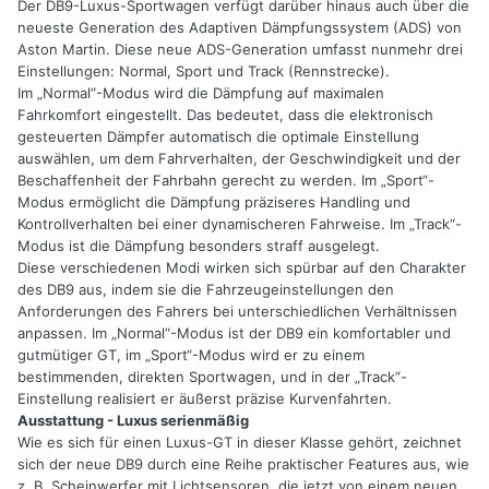
Der DB9-Luxus-Sportwagen verfügt darüber hinaus auch über die
neueste Generation des Adaptiven Dämpfungssystem (ADS) von
Aston Martin. Diese neue ADS-Generation umfasst nunmehr drei
Einstellungen: Normal, Sport und Track (Rennstrecke).
Im „Normal“-Modus wird die Dämpfung auf maximalen
Fahrkomfort eingestellt. Das bedeutet, dass die elektronisch
gesteuerten Dämpfer automatisch die optimale Einstellung
auswählen, um dem Fahrverhalten, der Geschwindigkeit und der
Beschaffenheit der Fahrbahn gerecht zu werden. Im „Sport“-
Modus ermöglicht die Dämpfung präziseres Handling und
Kontrollverhalten bei einer dynamischeren Fahrweise. Im „Track“-
Modus ist die Dämpfung besonders straff ausgelegt.
Diese verschiedenen Modi wirken sich spürbar auf den Charakter
des DB9 aus, indem sie die Fahrzeugeinstellungen den
Anforderungen des Fahrers bei unterschiedlichen Verhältnissen
anpassen. Im „Normal“-Modus ist der DB9 ein komfortabler und
gutmütiger GT, im „Sport“-Modus wird er zu einem
bestimmenden, direkten Sportwagen, und in der „Track“-
Einstellung realisiert er äußerst präzise Kurvenfahrten.
Ausstattung - Luxus serienmäßig
Wie es sich für einen Luxus-GT in dieser Klasse gehört, zeichnet
sich der neue DB9 durch eine Reihe praktischer Features aus, wie
z. B. Scheinwerfer mit Lichtsensoren, die jetzt von einem neuen