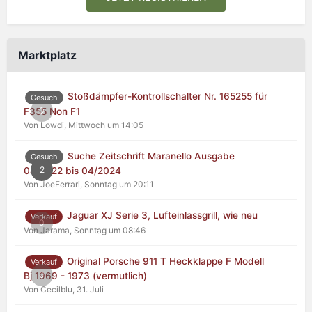
Marktplatz
Stoßdämpfer-Kontrollschalter Nr. 165255 für
Gesuch
0
F355 Non F1
Von Lowdi,
Mittwoch um 14:05
Suche Zeitschrift Maranello Ausgabe
Gesuch
2
04/2022 bis 04/2024
Von JoeFerrari,
Sonntag um 20:11
Jaguar XJ Serie 3, Lufteinlassgrill, wie neu
Verkauf
0
Von Jarama,
Sonntag um 08:46
Original Porsche 911 T Heckklappe F Modell
Verkauf
0
Bj 1969 - 1973 (vermutlich)
Von Cecilblu,
31. Juli