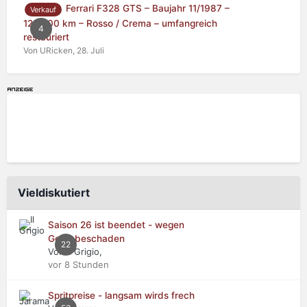
Ferrari F328 GTS – Baujahr 11/1987 –
Verkauf
125.000 km – Rosso / Crema – umfangreich
4
restauriert
Von URicken,
28. Juli
Vieldiskutiert
Saison 26 ist beendet - wegen
Getriebeschaden
22
Von Il Grigio,
vor 8 Stunden
Spritpreise - langsam wirds frech