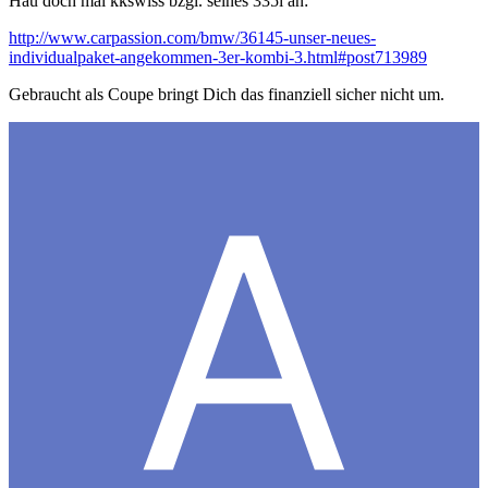
Hau doch mal kkswiss bzgl. seines 335i an:
http://www.carpassion.com/bmw/36145-unser-neues-
individualpaket-angekommen-3er-kombi-3.html#post713989
Gebraucht als Coupe bringt Dich das finanziell sicher nicht um.