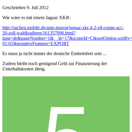
Geschrieben
9. Juli 2012
Wie wäre es mit einem Jaguar XKR:
http://suchen.mobile.de/auto-inserat/jaguar-xkr-4-2-v8-coupe-acc-
20-zoll-waldkraiburg/161357096.html?
lang=de&pageNumber=1&__lp=17&scopeId=C&sortOption.sortBy=pri
01-01&negativeFeatures=EXPORT
Es muss ja nicht immer der deutsche Einheitsbrei sein ...
Zudem bleibt noch genügend Geld zur Finanzierung der
Unterhaltskosten übrig.