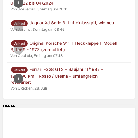
1
04/2022 bis 04/2024
Von JoeFerrari,
Sonntag um 20:11
Jaguar XJ Serie 3, Lufteinlassgrill, wie neu
Verkauf
0
Von Jarama,
Sonntag um 08:46
Original Porsche 911 T Heckklappe F Modell
Verkauf
0
Bj 1969 - 1973 (vermutlich)
Von Cecilblu,
Freitag um 07:18
Ferrari F328 GTS – Baujahr 11/1987 –
Verkauf
125.000 km – Rosso / Crema – umfangreich
3
restauriert
Von URicken,
28. Juli