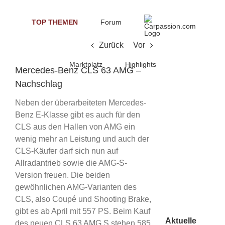
Skip
to
TOP THEMEN
Forum
content
Zurück
Vor
Marktplatz
Highlights
Mercedes-Benz CLS 63 AMG –
Nachschlag
Neben der überarbeiteten Mercedes-
Benz E-Klasse gibt es auch für den
CLS aus den Hallen von AMG ein
wenig mehr an Leistung und auch der
CLS-Käufer darf sich nun auf
Allradantrieb sowie die AMG-S-
Version freuen. Die beiden
gewöhnlichen AMG-Varianten des
CLS, also Coupé und Shooting Brake,
gibt es ab April mit 557 PS. Beim Kauf
Aktuelle
des neuen CLS 63 AMG S stehen 585