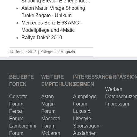
Shooting Break - Eierlegende…
Aston Martin Virage Shooting
Brake Zagato - Unikum
Mercedes-Benz E 63 AMG -
Modellpflege und 4Matic
Rallye Dakar 2010
14. Januar 2013
|
Kategorien:
Magazin
BELIEBTE
WEITERE
INTERESSANTE
CARPASSIO
FOREN
EMPFEHLUNGEN
THEMEN
Werben
Corvette
Aston
Autopflege
Datenschutzer
Forum
Martin
Forum
Impressum
Ferrari
Forum
Luxus &
Forum
Maserati
Lifestyle
Lamborghini
Forum
Sportwagen-
Forum
McLaren
Ausfahrten