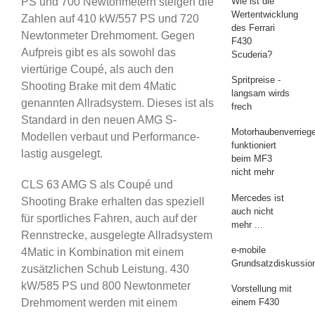
Wie ist die
PS und 700 Newtonmetern steigen die
Wertentwicklung
Zahlen auf 410 kW/557 PS und 720
des Ferrari
Newtonmeter Drehmoment. Gegen
F430
Aufpreis gibt es als sowohl das
Scuderia?
viertürige Coupé, als auch den
Spritpreise -
Shooting Brake mit dem 4Matic
langsam wirds
genannten Allradsystem. Dieses ist als
frech
Standard in den neuen AMG S-
Motorhaubenverrieg
Modellen verbaut und Performance-
funktioniert
lastig ausgelegt.
beim MF3
nicht mehr
CLS 63 AMG S als Coupé und
Mercedes ist
Shooting Brake erhalten das speziell
auch nicht
für sportliches Fahren, auch auf der
mehr ...
Rennstrecke, ausgelegte Allradsystem
e-mobile
4Matic in Kombination mit einem
Grundsatzdiskussio
zusätzlichen Schub Leistung. 430
kW/585 PS und 800 Newtonmeter
Vorstellung mit
Drehmoment werden mit einem
einem F430