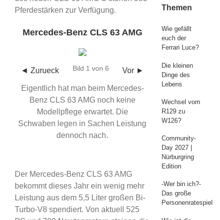
Themen
Pferdestärken zur Verfügung.
Wie gefällt
Mercedes-Benz CLS 63 AMG
euch der
Ferrari Luce?
Die kleinen
Bild 1 von 6
◄ Zurueck
Vor ►
Dinge des
Lebens
Eigentlich hat man beim Mercedes-
Benz CLS 63 AMG noch keine
Wechsel vom
R129 zu
Modellpflege erwartet. Die
W126?
Schwaben legen in Sachen Leistung
dennoch nach.
Community-
Day 2027 |
Nürburgring
Edition
Der Mercedes-Benz CLS 63 AMG
-Wer bin ich?-
bekommt dieses Jahr ein wenig mehr
Das große
Leistung aus dem 5,5 Liter großen Bi-
Personenratespiel
Turbo-V8 spendiert. Von aktuell 525