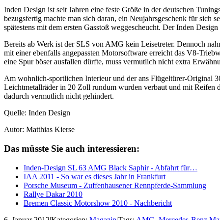
Inden Design ist seit Jahren eine feste Größe in der deutschen Tuni
bezugsfertig machte man sich daran, ein Neujahrsgeschenk für sich s
spätestens mit dem ersten Gasstoß weggescheucht. Der Inden Design S
Bereits ab Werk ist der SLS von AMG kein Leisetreter. Dennoch nah
mit einer ebenfalls angepassten Motorsoftware erreicht das V8-Trie
eine Spur böser ausfallen dürfte, muss vermutlich nicht extra Erwähn
Am wohnlich-sportlichen Interieur und der ans Flügeltürer-Original 
Leichtmetallräder in 20 Zoll rundum wurden verbaut und mit Reifen
dadurch vermutlich nicht gehindert.
Quelle: Inden Design
Autor: Matthias Kierse
Das müsste Sie auch interessieren:
Inden-Design SL 63 AMG Black Saphir - Abfahrt für…
IAA 2011 - So war es dieses Jahr in Frankfurt
Porsche Museum - Zuffenhausener Rennpferde-Sammlung
Rallye Dakar 2010
Bremen Classic Motorshow 2010 - Nachbericht
6. Januar 2012
|
Kategorien:
Magazin
|
Tags:
AMG
,
Mercedes-Benz Ma