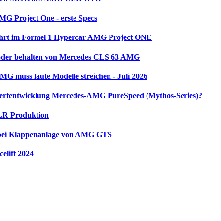
G Project One - erste Specs
ahrt im Formel 1 Hypercar AMG Project ONE
oder behalten von Mercedes CLS 63 AMG
G muss laute Modelle streichen - Juli 2026
ertentwicklung Mercedes-AMG PureSpeed (Mythos-Series)?
LR Produktion
bei Klappenanlage von AMG GTS
elift 2024