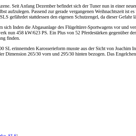
ngszene. Seit Anfang Dezember befindet sich der Tuner nun in einer n
elbst aufzulegen. Passend zur gerade vergangenen Weihnachtszeit ist e
LS gefährdet stattdessen den eigenen Schutzengel, da dieser Gefahr läu
m sich Inden die Abgasanlage des Flügeltürer-Sportwagens vor und ve
bwerk nun 458 kW/623 PS. Ein Plus von 52 Pferdestärken gegenüber der
ung finden.
300 SL erinnernden Karosserieform musste aus der Sicht von Joachim In
 der Dimension 265/30 vorn und 295/30 hinten bezogen. Das Engelche
rke
,
SLS
|