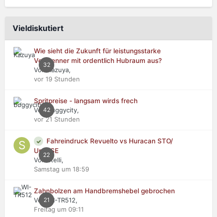
Vieldiskutiert
Wie sieht die Zukunft für leistungsstarke
Verbrenner mit ordentlich Hubraum aus?
32
Von Kazuya,
vor 19 Stunden
Spritpreise - langsam wirds frech
Von buggycity,
42
vor 21 Stunden
Fahreindruck Revuelto vs Huracan STO/
Urus SE
22
Von stelli,
Samstag um 18:59
Zahnbolzen am Handbremshebel gebrochen
Von WI-TR512,
21
Freitag um 09:11