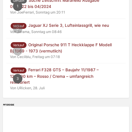
Suche Zeitschrift Maranello Ausgabe
Gesuch
1
04/2022 bis 04/2024
Von JoeFerrari,
Sonntag um 20:11
Jaguar XJ Serie 3, Lufteinlassgrill, wie neu
Verkauf
0
Von Jarama,
Sonntag um 08:46
Original Porsche 911 T Heckklappe F Modell
Verkauf
0
Bj 1969 - 1973 (vermutlich)
Von Cecilblu,
Freitag um 07:18
Ferrari F328 GTS – Baujahr 11/1987 –
Verkauf
125.000 km – Rosso / Crema – umfangreich
3
restauriert
Von URicken,
28. Juli