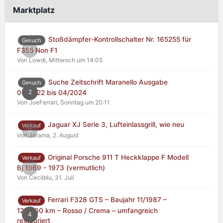
Marktplatz
Stoßdämpfer-Kontrollschalter Nr. 165255 für
Gesuch
0
F355 Non F1
Von Lowdi,
Mittwoch um 14:05
Suche Zeitschrift Maranello Ausgabe
Gesuch
2
04/2022 bis 04/2024
Von JoeFerrari,
Sonntag um 20:11
Jaguar XJ Serie 3, Lufteinlassgrill, wie neu
Verkauf
0
Von Jarama,
2. August
Original Porsche 911 T Heckklappe F Modell
Verkauf
0
Bj 1969 - 1973 (vermutlich)
Von Cecilblu,
31. Juli
Ferrari F328 GTS – Baujahr 11/1987 –
Verkauf
125.000 km – Rosso / Crema – umfangreich
4
restauriert