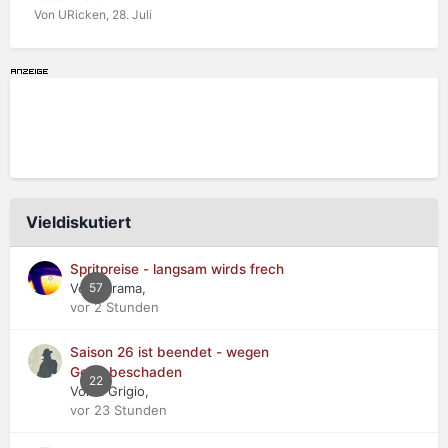
Von URicken,
28. Juli
Vieldiskutiert
Spritpreise - langsam wirds frech
Von Jarama,
57
vor 2 Stunden
Saison 26 ist beendet - wegen
Getriebeschaden
22
Von Il Grigio,
vor 23 Stunden