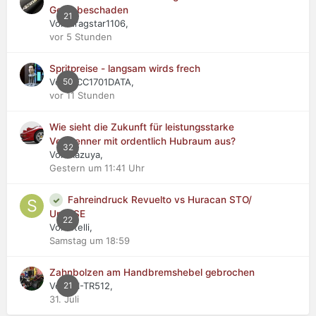
Getriebeschaden
21
Von dragstar1106,
vor 5 Stunden
Spritpreise - langsam wirds frech
Von NCC1701DATA,
50
vor 11 Stunden
Wie sieht die Zukunft für leistungsstarke
Verbrenner mit ordentlich Hubraum aus?
32
Von Kazuya,
Gestern um 11:41 Uhr
Fahreindruck Revuelto vs Huracan STO/
Urus SE
22
Von stelli,
Samstag um 18:59
Zahnbolzen am Handbremshebel gebrochen
Von WI-TR512,
21
31. Juli