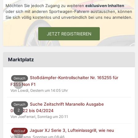
Möchten Sie jedoch Zugang zu weiteren
exklusiven Inhalten
oder sich mit anderen Sportwagen-Fahrern austauschen, können
Sie sich völlig kostenlos und unverbindlich bei uns neu anmelden.
JETZT REGISTRIEREN
Marktplatz
Stoßdämpfer-Kontrollschalter Nr. 165255 für
Gesuch
0
F355 Non F1
Von Lowdi,
Gestern um 14:05 Uhr
Suche Zeitschrift Maranello Ausgabe
Gesuch
2
04/2022 bis 04/2024
Von JoeFerrari,
Sonntag um 20:11
Jaguar XJ Serie 3, Lufteinlassgrill, wie neu
Verkauf
0
Von Jarama,
Sonntag um 08:46