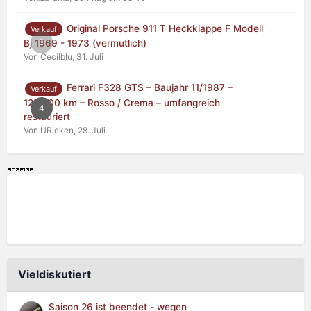
Original Porsche 911 T Heckklappe F Modell
Verkauf
0
Bj 1969 - 1973 (vermutlich)
Von Cecilblu,
31. Juli
Ferrari F328 GTS – Baujahr 11/1987 –
Verkauf
125.000 km – Rosso / Crema – umfangreich
4
restauriert
Von URicken,
28. Juli
Vieldiskutiert
Saison 26 ist beendet - wegen