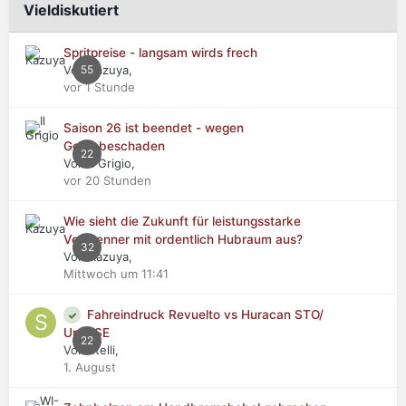
Vieldiskutiert
Spritpreise - langsam wirds frech
Von Kazuya,
55
vor 1 Stunde
Saison 26 ist beendet - wegen
Getriebeschaden
22
Von Il Grigio,
vor 20 Stunden
Wie sieht die Zukunft für leistungsstarke
Verbrenner mit ordentlich Hubraum aus?
32
Von Kazuya,
Mittwoch um 11:41
Fahreindruck Revuelto vs Huracan STO/
Urus SE
22
Von stelli,
1. August