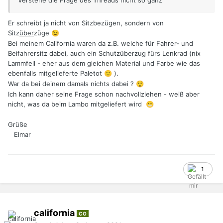
Verstehe die Frage des Threads nicht so ganz
Er schreibt ja nicht von Sitzbezügen, sondern von
Sitz
über
züge
😉
Bei meinem California waren da z.B. welche für Fahrer- und
Beifahrersitz dabei, auch ein Schutzüberzug fürs Lenkrad (nix
Lammfell - eher aus dem gleichen Material und Farbe wie das
ebenfalls mitgelieferte Paletot
).
🙂
War da bei deinem damals nichts dabei ?
😲
Ich kann daher seine Frage schon nachvollziehen - weiß aber
nicht, was da beim Lambo mitgeliefert wird
😬
Grüße
Elmar
1
california
CO