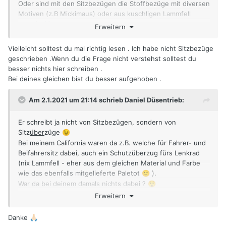
Oder sind mit den Sitzbezügen die Stoffbezüge mit diversen
Motiven (z.B Mickimaus) oder aus kuschligen Lammfell
gemeint??
Erweitern
Vielleicht solltest du mal richtig lesen . Ich habe nicht Sitzbezüge
geschrieben .Wenn du die Frage nicht verstehst solltest du
besser nichts hier schreiben .
Bei deines gleichen bist du besser aufgehoben .
Am 2.1.2021 um 21:14 schrieb Daniel Düsentrieb:
Er schreibt ja nicht von Sitzbezügen, sondern von
Sitz
über
züge
😉
Bei meinem California waren da z.B. welche für Fahrer- und
Beifahrersitz dabei, auch ein Schutzüberzug fürs Lenkrad
(nix Lammfell - eher aus dem gleichen Material und Farbe
wie das ebenfalls mitgelieferte Paletot
).
🙂
War da bei deinem damals nichts dabei ?
😲
Ich kann daher seine Frage schon nachvollziehen - weiß
Erweitern
aber nicht, was da beim Lambo mitgeliefert wird
😬
Danke
🙏🏻
Grüße