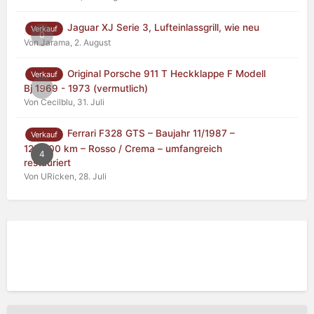
Jaguar XJ Serie 3, Lufteinlassgrill, wie neu
Verkauf
0
Von Jarama,
2. August
Original Porsche 911 T Heckklappe F Modell
Verkauf
0
Bj 1969 - 1973 (vermutlich)
Von Cecilblu,
31. Juli
Ferrari F328 GTS – Baujahr 11/1987 –
Verkauf
125.000 km – Rosso / Crema – umfangreich
4
restauriert
Von URicken,
28. Juli