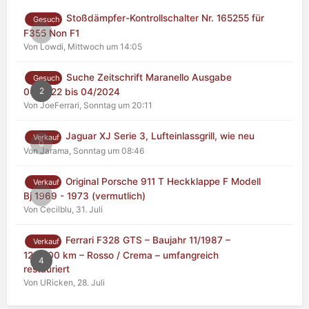
Stoßdämpfer-Kontrollschalter Nr. 165255 für
Gesuch
0
F355 Non F1
Von Lowdi,
Mittwoch um 14:05
Suche Zeitschrift Maranello Ausgabe
Gesuch
2
04/2022 bis 04/2024
Von JoeFerrari,
Sonntag um 20:11
Jaguar XJ Serie 3, Lufteinlassgrill, wie neu
Verkauf
0
Von Jarama,
Sonntag um 08:46
Original Porsche 911 T Heckklappe F Modell
Verkauf
0
Bj 1969 - 1973 (vermutlich)
Von Cecilblu,
31. Juli
Ferrari F328 GTS – Baujahr 11/1987 –
Verkauf
125.000 km – Rosso / Crema – umfangreich
4
restauriert
Von URicken,
28. Juli