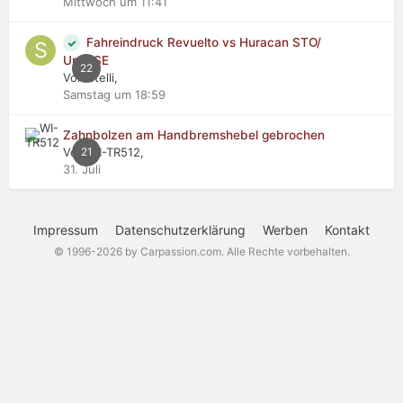
Mittwoch um 11:41
Fahreindruck Revuelto vs Huracan STO/
Urus SE
22
Von stelli,
Samstag um 18:59
Zahnbolzen am Handbremshebel gebrochen
Von WI-TR512,
21
31. Juli
Impressum
Datenschutzerklärung
Werben
Kontakt
© 1996-2026 by Carpassion.com. Alle Rechte vorbehalten.