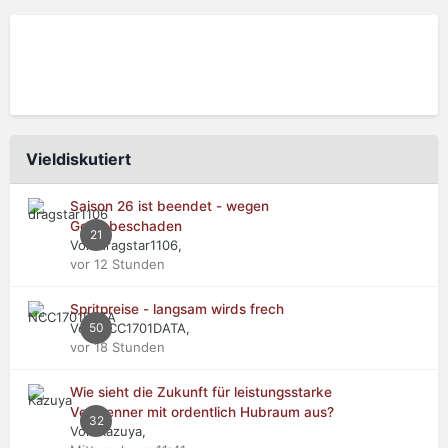
Vieldiskutiert
Saison 26 ist beendet - wegen
Getriebeschaden
21
Von dragstar1106,
vor 12 Stunden
Spritpreise - langsam wirds frech
Von NCC1701DATA,
50
vor 18 Stunden
Wie sieht die Zukunft für leistungsstarke
Verbrenner mit ordentlich Hubraum aus?
32
Von Kazuya,