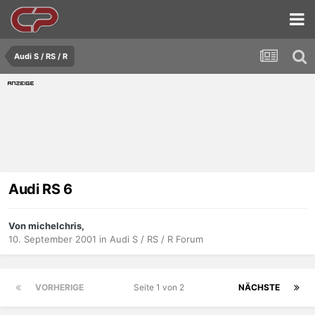
Audi S / RS / R
Audi RS 6
Von michelchris,
10. September 2001
in
Audi S / RS / R Forum
VORHERIGE
Seite 1 von 2
NÄCHSTE