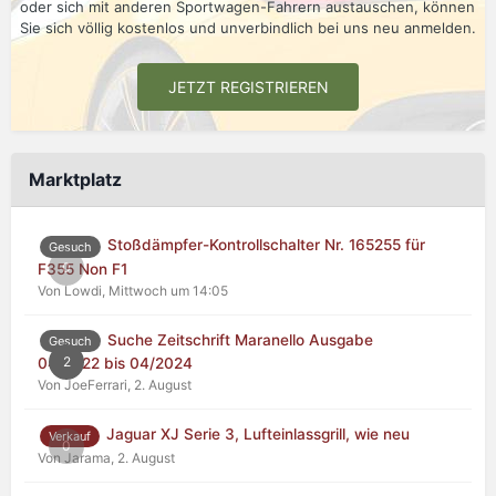
oder sich mit anderen Sportwagen-Fahrern austauschen, können
Sie sich völlig kostenlos und unverbindlich bei uns neu anmelden.
JETZT REGISTRIEREN
Marktplatz
Stoßdämpfer-Kontrollschalter Nr. 165255 für
Gesuch
0
F355 Non F1
Von Lowdi,
Mittwoch um 14:05
Suche Zeitschrift Maranello Ausgabe
Gesuch
2
04/2022 bis 04/2024
Von JoeFerrari,
2. August
Jaguar XJ Serie 3, Lufteinlassgrill, wie neu
Verkauf
0
Von Jarama,
2. August