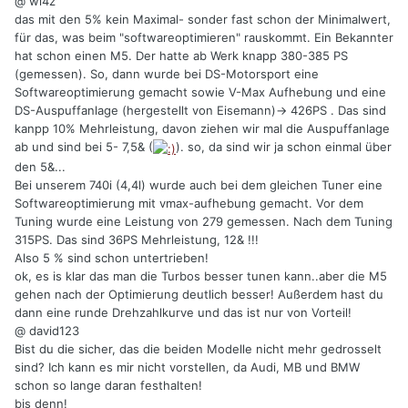
@ wi4z
das mit den 5% kein Maximal- sonder fast schon der Minimalwert,
für das, was beim "softwareoptimieren" rauskommt. Ein Bekannter
hat schon einen M5. Der hatte ab Werk knapp 380-385 PS
(gemessen). So, dann wurde bei DS-Motorsport eine
Softwareoptimierung gemacht sowie V-Max Aufhebung und eine
DS-Auspuffanlage (hergestellt von Eisemann)-> 426PS . Das sind
kanpp 10% Mehrleistung, davon ziehen wir mal die Auspuffanlage
ab und sind bei 5- 7,5& (
). so, da sind wir ja schon einmal über
den 5&...
Bei unserem 740i (4,4l) wurde auch bei dem gleichen Tuner eine
Softwareoptimierung mit vmax-aufhebung gemacht. Vor dem
Tuning wurde eine Leistung von 279 gemessen. Nach dem Tuning
315PS. Das sind 36PS Mehrleistung, 12& !!!
Also 5 % sind schon untertrieben!
ok, es is klar das man die Turbos besser tunen kann..aber die M5
gehen nach der Optimierung deutlich besser! Außerdem hast du
dann eine runde Drehzahlkurve und das ist nur von Vorteil!
@ david123
Bist du die sicher, das die beiden Modelle nicht mehr gedrosselt
sind? Ich kann es mir nicht vorstellen, da Audi, MB und BMW
schon so lange daran festhalten!
bis denn!