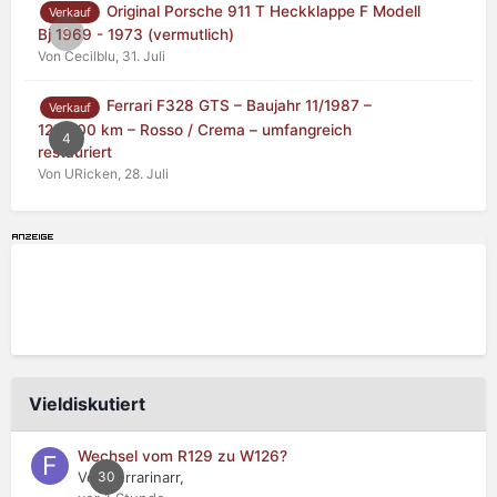
Original Porsche 911 T Heckklappe F Modell
Verkauf
0
Bj 1969 - 1973 (vermutlich)
Von Cecilblu,
31. Juli
Ferrari F328 GTS – Baujahr 11/1987 –
Verkauf
125.000 km – Rosso / Crema – umfangreich
4
restauriert
Von URicken,
28. Juli
Vieldiskutiert
Wechsel vom R129 zu W126?
Von Ferrarinarr,
30