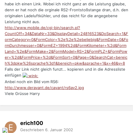
habe ich einen Link. Wobei ich nicht ganz an die Leistung glaube,
denn er hat noch die orginale RS2-Frontstoßstange dran, d.h. den
originalen Ladeluftkühler, und das reicht für die angegebene
Leistung nicht aus.
http://www.mobile.de/cgi-bin/search.pl?
CountOff=34&DataNr=33&DisplayDetail=24816523&DoSearch=1&F
ormCategory=0&FormColor=%2e%2e%2ebeliebig&FormDate=0&Fo
rmDurchmesser=0&FormEZ=1994%2d&FormKilometer=%2d&Form
Land=%2e&FormMake=2&FormModel=RS+2&FormPLZ=&FormPow
er=%2d&FormPrice=%2d&FormSort=0&Page=0&SearchCat=bereic
h%3dpkw%26sprache%3d1&bereich=pkw&sprache=1&x=46&y=8
Falls der Link nicht gleich funzt... kopieren und in die Adressliste
einfügen
Anbei noch ein Bild vom RS6:
http://www.deravant.de/cavant/rs6av2.jpg
Viele Grüsse Harry
erich100
Geschrieben
6. Januar 2002