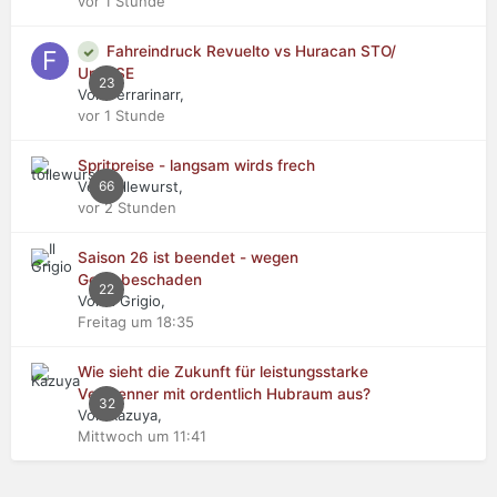
vor 1 Stunde
Fahreindruck Revuelto vs Huracan STO/
Urus SE
23
Von Ferrarinarr,
vor 1 Stunde
Spritpreise - langsam wirds frech
Von tollewurst,
66
vor 2 Stunden
Saison 26 ist beendet - wegen
Getriebeschaden
22
Von Il Grigio,
Freitag um 18:35
Wie sieht die Zukunft für leistungsstarke
Verbrenner mit ordentlich Hubraum aus?
32
Von Kazuya,
Mittwoch um 11:41