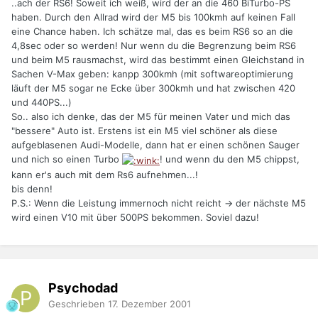
..ach der RS6! Soweit ich weiß, wird der an die 460 BiTurbo-PS
haben. Durch den Allrad wird der M5 bis 100kmh auf keinen Fall
eine Chance haben. Ich schätze mal, das es beim RS6 so an die
4,8sec oder so werden! Nur wenn du die Begrenzung beim RS6
und beim M5 rausmachst, wird das bestimmt einen Gleichstand in
Sachen V-Max geben: kanpp 300kmh (mit softwareoptimierung
läuft der M5 sogar ne Ecke über 300kmh und hat zwischen 420
und 440PS...)
So.. also ich denke, das der M5 für meinen Vater und mich das
"bessere" Auto ist. Erstens ist ein M5 viel schöner als diese
aufgeblasenen Audi-Modelle, dann hat er einen schönen Sauger
und nich so einen Turbo
! und wenn du den M5 chippst,
kann er's auch mit dem Rs6 aufnehmen...!
bis denn!
P.S.: Wenn die Leistung immernoch nicht reicht -> der nächste M5
wird einen V10 mit über 500PS bekommen. Soviel dazu!
Psychodad
Geschrieben
17. Dezember 2001