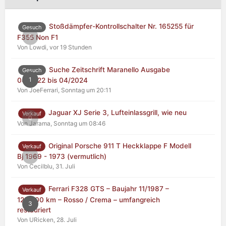
Stoßdämpfer-Kontrollschalter Nr. 165255 für
Gesuch
0
F355 Non F1
Von Lowdi,
vor 19 Stunden
Suche Zeitschrift Maranello Ausgabe
Gesuch
1
04/2022 bis 04/2024
Von JoeFerrari,
Sonntag um 20:11
Jaguar XJ Serie 3, Lufteinlassgrill, wie neu
Verkauf
0
Von Jarama,
Sonntag um 08:46
Original Porsche 911 T Heckklappe F Modell
Verkauf
0
Bj 1969 - 1973 (vermutlich)
Von Cecilblu,
31. Juli
Ferrari F328 GTS – Baujahr 11/1987 –
Verkauf
125.000 km – Rosso / Crema – umfangreich
3
restauriert
Von URicken,
28. Juli