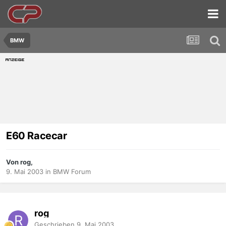
BMW
E60 Racecar
Von rog,
9. Mai 2003
in
BMW Forum
rog
Geschrieben
9. Mai 2003