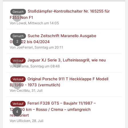
Stoßdämpfer-Kontrollschalter Nr. 165255 für
Gesuch
0
F355 Non F1
Von Lowdi,
Mittwoch um 14:05
Suche Zeitschrift Maranello Ausgabe
Gesuch
2
04/2022 bis 04/2024
Von JoeFerrari,
Sonntag um 20:11
Jaguar XJ Serie 3, Lufteinlassgrill, wie neu
Verkauf
0
Von Jarama,
Sonntag um 08:46
Original Porsche 911 T Heckklappe F Modell
Verkauf
0
Bj 1969 - 1973 (vermutlich)
Von Cecilblu,
31. Juli
Ferrari F328 GTS – Baujahr 11/1987 –
Verkauf
125.000 km – Rosso / Crema – umfangreich
4
restauriert
Von URicken,
28. Juli