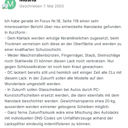
Geschrieben
7. Mai 2003
Ich habe gerade im Focus Nr.18, Seite 118 einen sehr
interessanten Bericht über neu entwickelte Nanolacke gefunden.
In Kurzform :
- Dem Klarlack werden winzige Keramikteilchen zugesetzt, beim
Trocknen vernetzen sich diese an der Oberfläche und werden zu
einer knallharten Schutzschicht.
- Weder Waschstraßenbürsten, Fingernägel, Staub, Steinschläge
noch Stahlwolle (!) können diesen Lack noch verkratzen. Nur
gegen Schlüsselkratzer ist noch kein Kraut gewachsen.
- DC lackiert bereits still und heimlich seit einiger Zeit alle CLs mit
diesem Lack. In der Zukunft sollen alle Modelle auf den
Wunderlack umgestellt werden.
- In Zukunft sollen Glasscheiben bei Autos durch PC-
Kunststoffscheiben ersetzt werden, die dann ebenfalls mit dem
Nanolack beschichtet werden. Gewichtsersparnis etwa 20 kg,
ausserdem werden extremer gebogene Scheiben möglich.
- Ganz ferne Zukunftsmusik wäre eine Mischung des Autolacks
mit individuellen DNS-Codes um Unfallfahrzeuge anhand der
Lacksplitter eindeutig indentifizieren zu können.