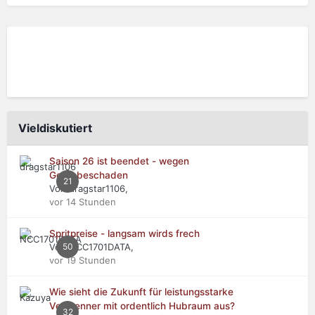
Vieldiskutiert
Saison 26 ist beendet - wegen
Getriebeschaden
21
Von dragstar1106,
vor 14 Stunden
Spritpreise - langsam wirds frech
Von NCC1701DATA,
50
vor 19 Stunden
Wie sieht die Zukunft für leistungsstarke
Verbrenner mit ordentlich Hubraum aus?
32