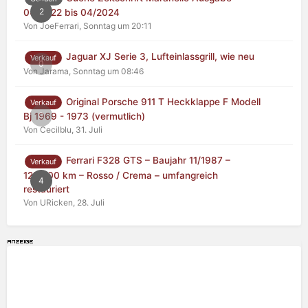
2
04/2022 bis 04/2024
Von JoeFerrari,
Sonntag um 20:11
Jaguar XJ Serie 3, Lufteinlassgrill, wie neu
Verkauf
0
Von Jarama,
Sonntag um 08:46
Original Porsche 911 T Heckklappe F Modell
Verkauf
0
Bj 1969 - 1973 (vermutlich)
Von Cecilblu,
31. Juli
Ferrari F328 GTS – Baujahr 11/1987 –
Verkauf
125.000 km – Rosso / Crema – umfangreich
4
restauriert
Von URicken,
28. Juli