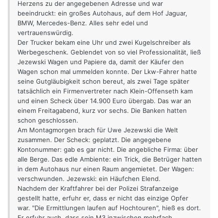
Herzens zu der angegebenen Adresse und war
beeindruckt: ein großes Autohaus, auf dem Hof Jaguar,
BMW, Mercedes-Benz. Alles sehr edel und
vertrauenswürdig.
Der Trucker bekam eine Uhr und zwei Kugelschreiber als
Werbegeschenk. Geblendet von so viel Professionalität, ließ
Jezewski Wagen und Papiere da, damit der Käufer den
Wagen schon mal ummelden konnte. Der Lkw-Fahrer hatte
seine Gutgläubigkeit schon bereut, als zwei Tage später
tatsächlich ein Firmenvertreter nach Klein-Offenseth kam
und einen Scheck über 14.900 Euro übergab. Das war an
einem Freitagabend, kurz vor sechs. Die Banken hatten
schon geschlossen.
Am Montagmorgen brach für Uwe Jezewski die Welt
zusammen. Der Scheck: geplatzt. Die angegebene
Kontonummer: gab es gar nicht. Die angebliche Firma: über
alle Berge. Das edle Ambiente: ein Trick, die Betrüger hatten
in dem Autohaus nur einen Raum angemietet. Der Wagen:
verschwunden. Jezewski: ein Häufchen Elend.
Nachdem der Kraftfahrer bei der Polizei Strafanzeige
gestellt hatte, erfuhr er, dass er nicht das einzige Opfer
war. "Die Ermittlungen laufen auf Hochtouren", hieß es dort.
Er erfuhr auch, dass sein M3 inzwischen mehrfach