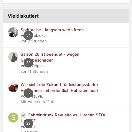
Vieldiskutiert
Spritpreise - langsam wirds frech
Von double-p,
54
vor 2 Stunden
Saison 26 ist beendet - wegen
Getriebeschaden
22
Von Il Grigio,
vor 11 Stunden
Wie sieht die Zukunft für leistungsstarke
Verbrenner mit ordentlich Hubraum aus?
32
Von Kazuya,
Mittwoch um 11:41
Fahreindruck Revuelto vs Huracan STO/
Urus SE
22
Von stelli,