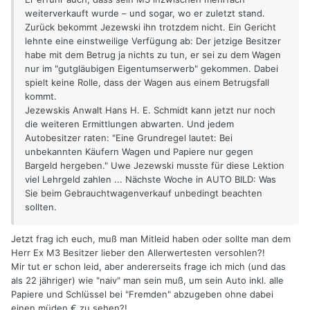
weiterverkauft wurde – und sogar, wo er zuletzt stand.
Zurück bekommt Jezewski ihn trotzdem nicht. Ein Gericht
lehnte eine einstweilige Verfügung ab: Der jetzige Besitzer
habe mit dem Betrug ja nichts zu tun, er sei zu dem Wagen
nur im "gutgläubigen Eigentumserwerb" gekommen. Dabei
spielt keine Rolle, dass der Wagen aus einem Betrugsfall
kommt.
Jezewskis Anwalt Hans H. E. Schmidt kann jetzt nur noch
die weiteren Ermittlungen abwarten. Und jedem
Autobesitzer raten: "Eine Grundregel lautet: Bei
unbekannten Käufern Wagen und Papiere nur gegen
Bargeld hergeben." Uwe Jezewski musste für diese Lektion
viel Lehrgeld zahlen ... Nächste Woche in AUTO BILD: Was
Sie beim Gebrauchtwagenverkauf unbedingt beachten
sollten.
Jetzt frag ich euch, muß man Mitleid haben oder sollte man dem
Herr Ex M3 Besitzer lieber den Allerwertesten versohlen?!
Mir tut er schon leid, aber andererseits frage ich mich (und das
als 22 jähriger) wie "naiv" man sein muß, um sein Auto inkl. alle
Papiere und Schlüssel bei "Fremden" abzugeben ohne dabei
einen müden € zu sehen?!