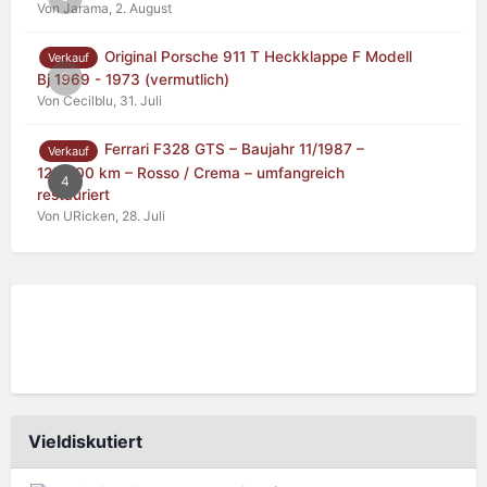
Von Jarama,
2. August
Original Porsche 911 T Heckklappe F Modell
Verkauf
0
Bj 1969 - 1973 (vermutlich)
Von Cecilblu,
31. Juli
Ferrari F328 GTS – Baujahr 11/1987 –
Verkauf
125.000 km – Rosso / Crema – umfangreich
4
restauriert
Von URicken,
28. Juli
Vieldiskutiert