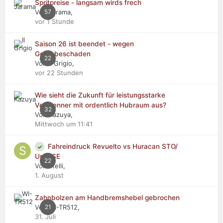
Spritpreise - langsam wirds frech
Von Jarama,
57
vor 1 Stunde
Saison 26 ist beendet - wegen
Getriebeschaden
22
Von Il Grigio,
vor 22 Stunden
Wie sieht die Zukunft für leistungsstarke
Verbrenner mit ordentlich Hubraum aus?
32
Von Kazuya,
Mittwoch um 11:41
Fahreindruck Revuelto vs Huracan STO/
Urus SE
22
Von stelli,
1. August
Zahnbolzen am Handbremshebel gebrochen
Von WI-TR512,
21
31. Juli