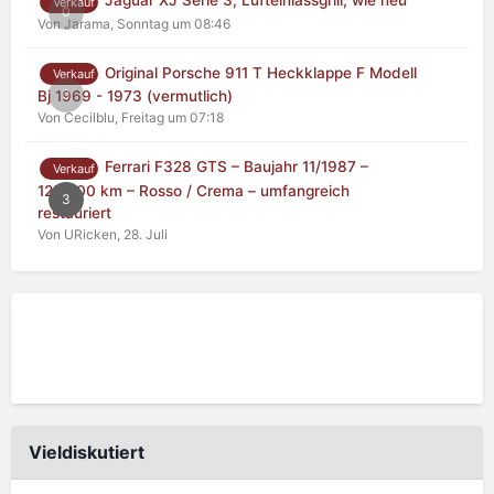
Jaguar XJ Serie 3, Lufteinlassgrill, wie neu
Verkauf
0
Von Jarama,
Sonntag um 08:46
Original Porsche 911 T Heckklappe F Modell
Verkauf
0
Bj 1969 - 1973 (vermutlich)
Von Cecilblu,
Freitag um 07:18
Ferrari F328 GTS – Baujahr 11/1987 –
Verkauf
125.000 km – Rosso / Crema – umfangreich
3
restauriert
Von URicken,
28. Juli
Vieldiskutiert