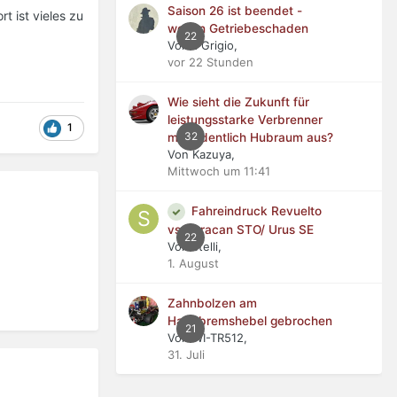
Saison 26 ist beendet -
t ist vieles zu
wegen Getriebeschaden
22
Von Il Grigio,
vor 22 Stunden
Wie sieht die Zukunft für
leistungsstarke Verbrenner
1
32
mit ordentlich Hubraum aus?
Von Kazuya,
Mittwoch um 11:41
Fahreindruck Revuelto
vs Huracan STO/ Urus SE
22
Von stelli,
1. August
Zahnbolzen am
Handbremshebel gebrochen
21
Von WI-TR512,
31. Juli