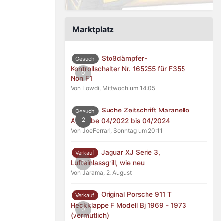
Marktplatz
Stoßdämpfer-
Gesuch
Kontrollschalter Nr. 165255 für F355
0
Non F1
Von Lowdi,
Mittwoch um 14:05
Suche Zeitschrift Maranello
Gesuch
2
Ausgabe 04/2022 bis 04/2024
Von JoeFerrari,
Sonntag um 20:11
Jaguar XJ Serie 3,
Verkauf
0
Lufteinlassgrill, wie neu
Von Jarama,
2. August
Original Porsche 911 T
Verkauf
Heckklappe F Modell Bj 1969 - 1973
0
(vermutlich)