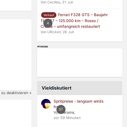
Von Cecilblu,
31. Juli
Ferrari F328 GTS – Baujahr
Verkauf
11/1987 – 125.000 km – Rosso /
4
Crema – umfangreich restauriert
Von URicken,
28. Juli
Vieldiskutiert
zu deaktivieren »
Spritpreise - langsam wirds
frech
57
Von Jarama,
vor 59 Minuten