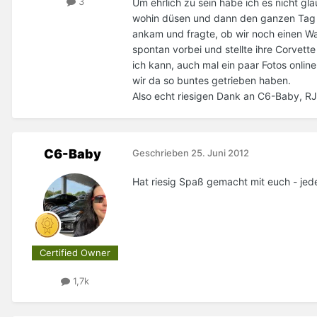
3
Um ehrlich zu sein habe ich es nicht g
wohin düsen und dann den ganzen Tag fü
ankam und fragte, ob wir noch einen W
spontan vorbei und stellte ihre Corvet
ich kann, auch mal ein paar Fotos onlin
wir da so buntes getrieben haben.
Also echt riesigen Dank an C6-Baby, RJ
C6-Baby
Geschrieben
25. Juni 2012
Hat riesig Spaß gemacht mit euch - jed
Certified Owner
1,7k