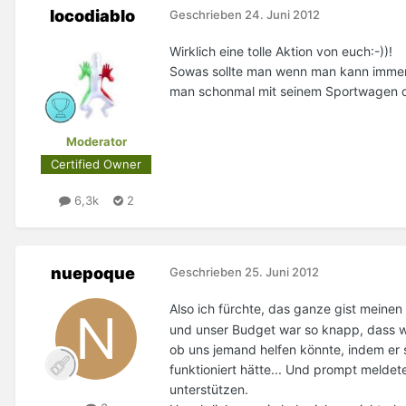
locodiablo
Geschrieben
24. Juni 2012
Wirklich eine tolle Aktion von euch:-))!
Sowas sollte man wenn man kann immer 
man schonmal mit seinem Sportwagen d
Moderator
Certified Owner
6,3k
2
nuepoque
Geschrieben
25. Juni 2012
Also ich fürchte, das ganze gist mein
und unser Budget war so knapp, dass wi
ob uns jemand helfen könnte, indem er 
funktioniert hätte... Und prompt melde
unterstützen.