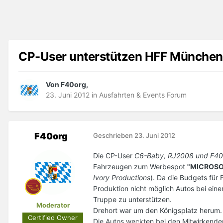
CP-User unterstützen HFF München 
Von F40org,
23. Juni 2012
in
Ausfahrten & Events Forum
F40org
Geschrieben
23. Juni 2012
Die CP-User
C6-Baby, RJ2008 und F4
Fahrzeugen zum Werbespot
"MICROSO
Ivory Productions
). Da die Budgets für
Produktion nicht möglich Autos bei eine
Truppe zu unterstützen.
Moderator
Drehort war um den Königsplatz herum.
Certified Owner
Die Autos weckten bei den Mitwirkenden