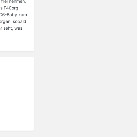
 frei nehmen,
ls F40org
. C6-Baby kam
orgen, sobald
hr seht, was