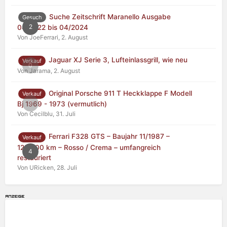
Suche Zeitschrift Maranello Ausgabe
Gesuch
2
04/2022 bis 04/2024
Von JoeFerrari,
2. August
Jaguar XJ Serie 3, Lufteinlassgrill, wie neu
Verkauf
0
Von Jarama,
2. August
Original Porsche 911 T Heckklappe F Modell
Verkauf
0
Bj 1969 - 1973 (vermutlich)
Von Cecilblu,
31. Juli
Ferrari F328 GTS – Baujahr 11/1987 –
Verkauf
125.000 km – Rosso / Crema – umfangreich
4
restauriert
Von URicken,
28. Juli