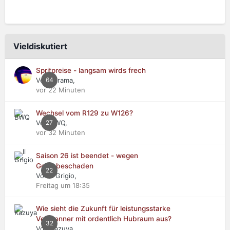
Vieldiskutiert
Spritpreise - langsam wirds frech
Von Jarama,
64
vor 22 Minuten
Wechsel vom R129 zu W126?
Von BWQ,
27
vor 32 Minuten
Saison 26 ist beendet - wegen
Getriebeschaden
22
Von Il Grigio,
Freitag um 18:35
Wie sieht die Zukunft für leistungsstarke
Verbrenner mit ordentlich Hubraum aus?
32
Von Kazuya,