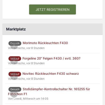
JETZT REGISTRIEREN
Marktplatz
Morimoto Rückleuchten F430
Gesuch
0
Von kenscho,
vor 8 Stunden
Forgeline 20“ Felgen F430 / evtl. 360?
Verkauf
0
Von kenscho,
vor 8 Stunden
Novitec Rückleuchten F430 schwarz
Verkauf
0
Von kenscho,
vor 8 Stunden
Stoßdämpfer-Kontrollschalter Nr. 165255 für
Gesuch
0
F355 Non F1
Von Lowdi,
Mittwoch um 14:05